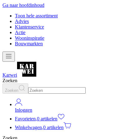
Ga naar hoofdinhoud
Toon hele assortiment
Advies
Klantenservice
Actie
Wooninspiratie
Bouwmarkten
Karwei
Zoeken
Zoeken
Inloggen
Favorieten
,
0 artikelen
Winkelwagen
,
0 artikelen
Zoeken