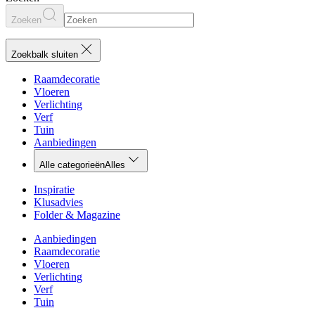
Zoeken
Zoekbalk sluiten
Raamdecoratie
Vloeren
Verlichting
Verf
Tuin
Aanbiedingen
Alle categorieën
Alles
Inspiratie
Klusadvies
Folder & Magazine
Aanbiedingen
Raamdecoratie
Vloeren
Verlichting
Verf
Tuin