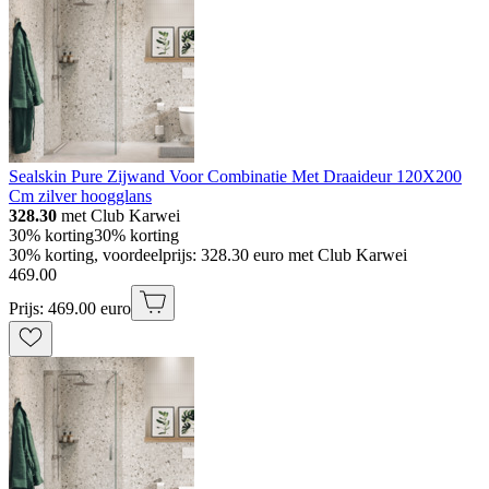
Sealskin Pure Zijwand Voor Combinatie Met Draaideur 120X200
Cm zilver hoogglans
328.30
met Club Karwei
30% korting
30% korting
30% korting, voordeelprijs: 328.30 euro met Club Karwei
469
.
00
Prijs: 469.00 euro