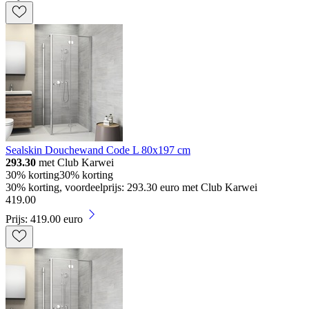
Sealskin Douchewand Code L 80x197 cm
293.30
met Club Karwei
30% korting
30% korting
30% korting, voordeelprijs: 293.30 euro met Club Karwei
419
.
00
Prijs: 419.00 euro