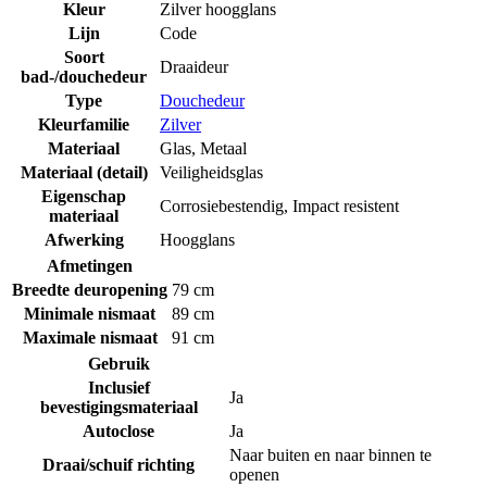
Kleur
Zilver hoogglans
Lijn
Code
Soort
Draaideur
bad-/douchedeur
Type
Douchedeur
Kleurfamilie
Zilver
Materiaal
Glas
,
Metaal
Materiaal (detail)
Veiligheidsglas
Eigenschap
Corrosiebestendig
,
Impact resistent
materiaal
Afwerking
Hoogglans
Afmetingen
Breedte deuropening
79 cm
Minimale nismaat
89 cm
Maximale nismaat
91 cm
Gebruik
Inclusief
Ja
bevestigingsmateriaal
Autoclose
Ja
Naar buiten en naar binnen te
Draai/schuif richting
openen