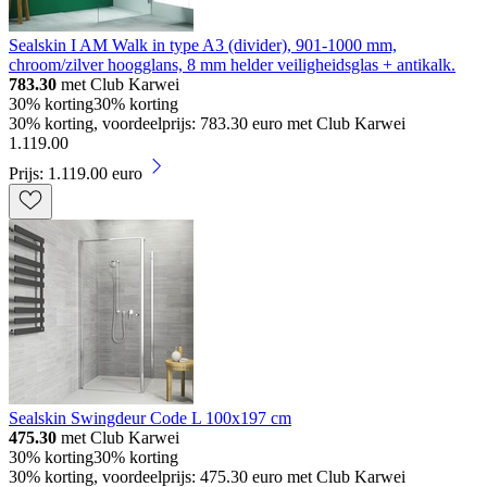
Sealskin I AM Walk in type A3 (divider), 901-1000 mm,
chroom/zilver hoogglans, 8 mm helder veiligheidsglas + antikalk.
783.30
met Club Karwei
30% korting
30% korting
30% korting, voordeelprijs: 783.30 euro met Club Karwei
1
.
119
.
00
Prijs: 1.119.00 euro
Sealskin Swingdeur Code L 100x197 cm
475.30
met Club Karwei
30% korting
30% korting
30% korting, voordeelprijs: 475.30 euro met Club Karwei