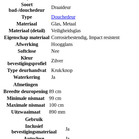
Soort
Draaideur
bad-/douchedeur
Type
Douchedeur
Materiaal
Glas
,
Metaal
Materiaal (detail)
Veiligheidsglas
Eigenschap materiaal
Corrosiebestendig
,
Impact resistent
Afwerking
Hoogglans
Softclose
Nee
Kleur
Zilver
bevestigingsprofiel
Type deurhandvat
Kruk/knop
Waterkering
Ja
Afmetingen
Breedte deuropening
89 cm
Minimale nismaat
99 cm
Maximale nismaat
100 cm
Uitzwaaimaat
890 mm
Gebruik
Inclusief
Ja
bevestigingsmateriaal
Autoclose
Ja