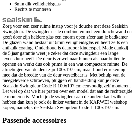
6mm dik veiligheidsglas
Rechts te monteren
Zorg voor een zeer ruime instap voor je douche met deze Sealskin
Swingdeur. De swingdeur is te combineren met een douchewand en
geeft door zijn heldere glas een enorm open sfeer aan je badkamer.
De glazen wand bestaat uit 6mm veiligheidsglas en heeft zelfs een
antikalk coating. Onderhoud is daardoor kinderspel. Mede dankzij
de 5 jaar garantie weet je zeker dat deze swingdeur een lange
levensduur heeft. De deur is zowel naar binnen als naar buiten te
openen en werkt dus ook prima in een wat compactere ruimte. De
afmetingen van de deur zijn 100x197 cm, maar houd er rekening
mee dat de breedte van de deur verstelbaar is. Met behulp van de
meegeleverde schroeven, pluggen en handleiding kun je deze
Sealskin Swingdeur Code R 100x197 cm eenvoudig zelf monteren.
Let wel op dat we hier praten over een model dat aan de rechterzijde
te monteren is. Mocht je de swingdeur aan de andere kant willen
hebben dan kun je ook de linker variant in de KARWEI webshop
kopen, namelijk de Sealskin Swingdeur Code L 100x197 cm.
Passende accessoires