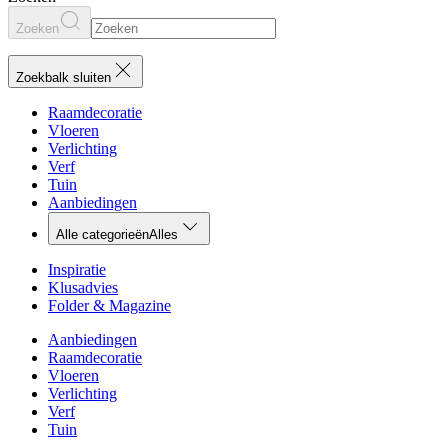
Zoeken
Zoekbalk sluiten
Raamdecoratie
Vloeren
Verlichting
Verf
Tuin
Aanbiedingen
Alle categorieën
Alles
Inspiratie
Klusadvies
Folder & Magazine
Aanbiedingen
Raamdecoratie
Vloeren
Verlichting
Verf
Tuin