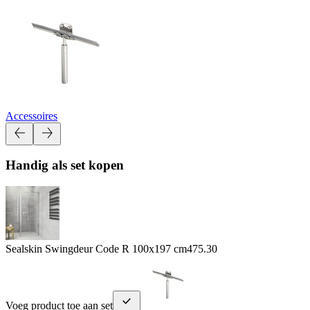
Accessoires
Handig als set kopen
Sealskin Swingdeur Code R 100x197 cm
475.30
Voeg product toe aan set