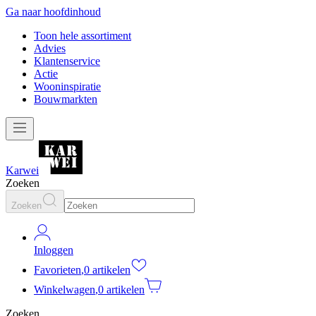
Ga naar hoofdinhoud
Toon hele assortiment
Advies
Klantenservice
Actie
Wooninspiratie
Bouwmarkten
Karwei
Zoeken
Zoeken
Inloggen
Favorieten
,
0 artikelen
Winkelwagen
,
0 artikelen
Zoeken