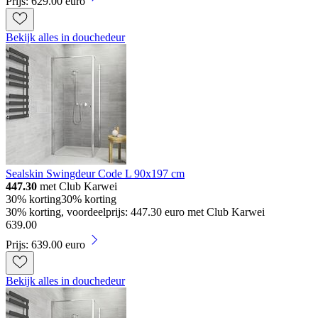
Prijs: 629.00 euro
Bekijk alles in douchedeur
Sealskin Swingdeur Code L 90x197 cm
447.30
met Club Karwei
30% korting
30% korting
30% korting, voordeelprijs: 447.30 euro met Club Karwei
639
.
00
Prijs: 639.00 euro
Bekijk alles in douchedeur