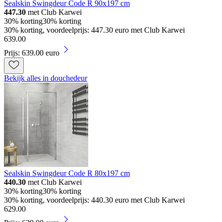
Sealskin Swingdeur Code R 90x197 cm
447.30
met Club Karwei
30% korting
30% korting
30% korting, voordeelprijs: 447.30 euro met Club Karwei
639
.
00
Prijs: 639.00 euro
Bekijk alles in douchedeur
Sealskin Swingdeur Code R 80x197 cm
440.30
met Club Karwei
30% korting
30% korting
30% korting, voordeelprijs: 440.30 euro met Club Karwei
629
.
00