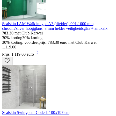
Sealskin I AM Walk in type A3 (divider), 901-1000 mm,
chroom/zilver hoogglans, 8 mm helder veiligheidsglas + antikalk.
783.30
met Club Karwei
30% korting
30% korting
30% korting, voordeelprijs: 783.30 euro met Club Karwei
1
.
119
.
00
Prijs: 1.119.00 euro
Sealskin Swingdeur Code L 100x197 cm