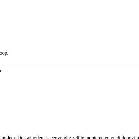
koop.
r.
ngdeur. De swingdeur is eenvoudig zelf te monteren en geeft door zijn h