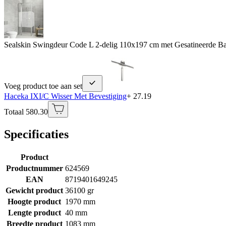
Sealskin Swingdeur Code L 2-delig 110x197 cm met Gesatineerde B
Voeg product toe aan set
Haceka IXI/C Wisser Met Bevestiging
+ 27.19
Totaal 580.30
Specificaties
Product
Productnummer
624569
EAN
8719401649245
Gewicht product
36100 gr
Hoogte product
1970 mm
Lengte product
40 mm
Breedte product
1083 mm