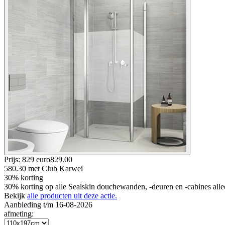
Prijs: 829 euro
829
.
00
580.30
met Club Karwei
30% korting
30% korting op alle Sealskin douchewanden, -deuren en -cabines all
Bekijk
alle producten uit deze actie.
Aanbieding t/m 16-08-2026
afmeting
: