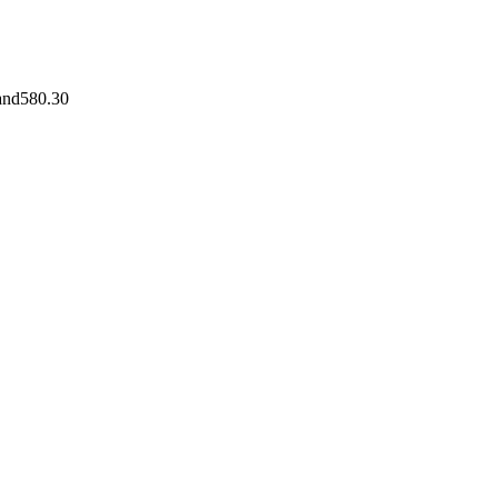
and
580.30