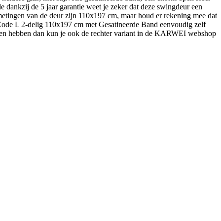
e dankzij de 5 jaar garantie weet je zeker dat deze swingdeur een
fmetingen van de deur zijn 110x197 cm, maar houd er rekening mee dat
 Code L 2-delig 110x197 cm met Gesatineerde Band eenvoudig zelf
willen hebben dan kun je ook de rechter variant in de KARWEI webshop