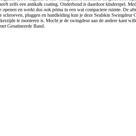
eeft zelfs een antikalk coating. Onderhoud is daardoor kinderspel. Med
n te openen en werkt dus ook prima in een wat compactere ruimte. De a
rde schroeven, pluggen en handleiding kun je deze Sealskin Swingdeur
inkerzijde te monteren is. Mocht je de swingdeur aan de andere kant 
met Gesatineerde Band.