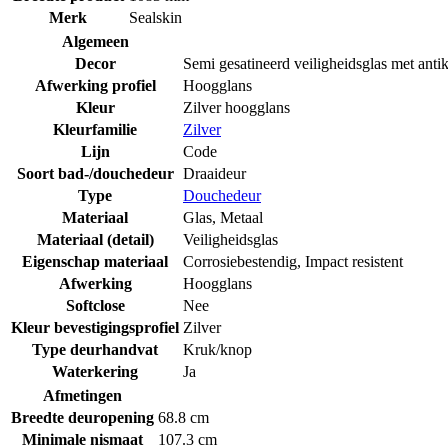
Merk
Sealskin
Algemeen
Decor
Semi gesatineerd veiligheidsglas met anti
Afwerking profiel
Hoogglans
Kleur
Zilver hoogglans
Kleurfamilie
Zilver
Lijn
Code
Soort bad-/douchedeur
Draaideur
Type
Douchedeur
Materiaal
Glas
,
Metaal
Materiaal (detail)
Veiligheidsglas
Eigenschap materiaal
Corrosiebestendig
,
Impact resistent
Afwerking
Hoogglans
Softclose
Nee
Kleur bevestigingsprofiel
Zilver
Type deurhandvat
Kruk/knop
Waterkering
Ja
Afmetingen
Breedte deuropening
68.8 cm
Minimale nismaat
107.3 cm