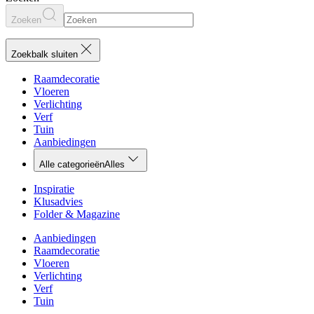
Zoeken
Zoekbalk sluiten
Raamdecoratie
Vloeren
Verlichting
Verf
Tuin
Aanbiedingen
Alle categorieën
Alles
Inspiratie
Klusadvies
Folder & Magazine
Aanbiedingen
Raamdecoratie
Vloeren
Verlichting
Verf
Tuin