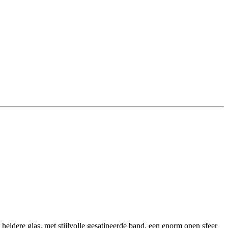
eldere glas, met stijlvolle gesatineerde band, een enorm open sfeer