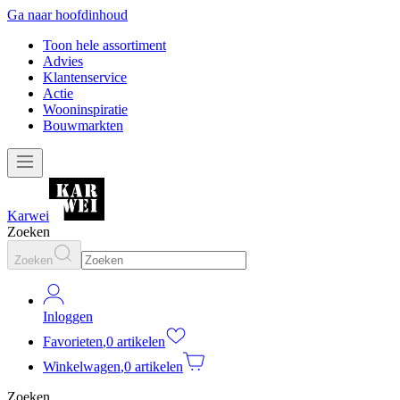
Ga naar hoofdinhoud
Toon hele assortiment
Advies
Klantenservice
Actie
Wooninspiratie
Bouwmarkten
Karwei
Zoeken
Zoeken
Inloggen
Favorieten
,
0 artikelen
Winkelwagen
,
0 artikelen
Zoeken