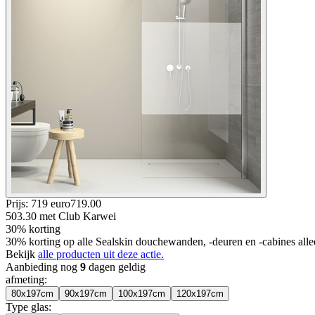
Prijs: 719 euro
719
.
00
503.30
met Club Karwei
30% korting
30% korting op alle Sealskin douchewanden, -deuren en -cabines all
Bekijk
alle producten uit deze actie.
Aanbieding nog
9
dagen geldig
afmeting
:
80x197cm
90x197cm
100x197cm
120x197cm
Type glas
: