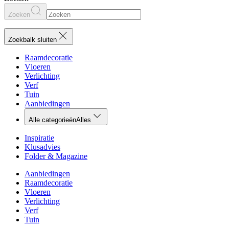
Zoeken
Zoekbalk sluiten
Raamdecoratie
Vloeren
Verlichting
Verf
Tuin
Aanbiedingen
Alle categorieën
Alles
Inspiratie
Klusadvies
Folder & Magazine
Aanbiedingen
Raamdecoratie
Vloeren
Verlichting
Verf
Tuin