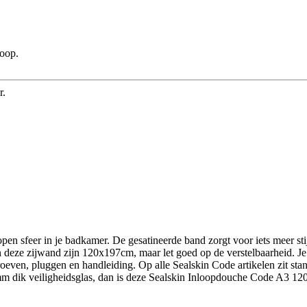
koop.
r.
n sfeer in je badkamer. De gesatineerde band zorgt voor iets meer stijl
n deze zijwand zijn 120x197cm, maar let goed op de verstelbaarheid. 
en, pluggen en handleiding. Op alle Sealskin Code artikelen zit standa
mm dik veiligheidsglas, dan is deze Sealskin Inloopdouche Code A3 1