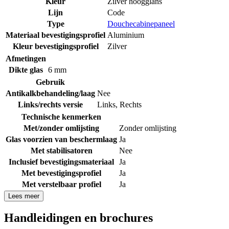
Kleur
Zilver hoogglans
Lijn
Code
Type
Douchecabinepaneel
Materiaal bevestigingsprofiel
Aluminium
Kleur bevestigingsprofiel
Zilver
Afmetingen
Dikte glas
6 mm
Gebruik
Antikalkbehandeling/laag
Nee
Links/rechts versie
Links
,
Rechts
Technische kenmerken
Met/zonder omlijsting
Zonder omlijsting
Glas voorzien van beschermlaag
Ja
Met stabilisatoren
Nee
Inclusief bevestigingsmateriaal
Ja
Met bevestigingsprofiel
Ja
Met verstelbaar profiel
Ja
Lees meer
Handleidingen en brochures