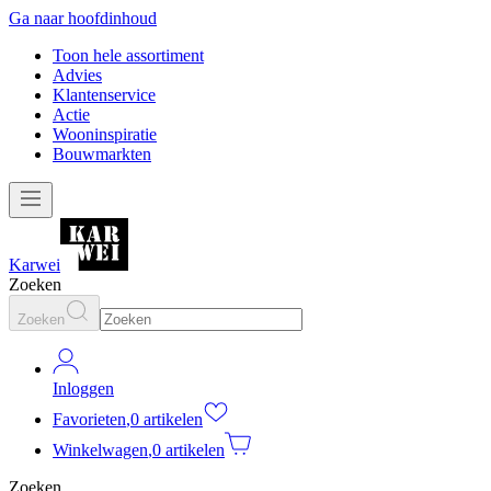
Ga naar hoofdinhoud
Toon hele assortiment
Advies
Klantenservice
Actie
Wooninspiratie
Bouwmarkten
Karwei
Zoeken
Zoeken
Inloggen
Favorieten
,
0 artikelen
Winkelwagen
,
0 artikelen
Zoeken