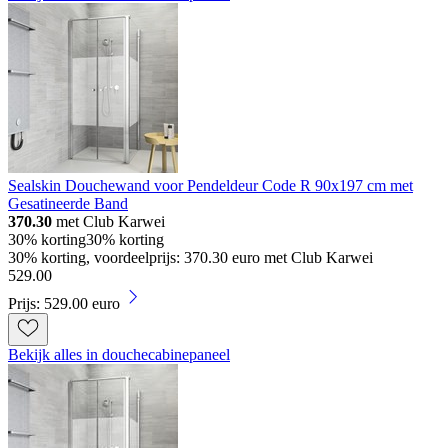
Sealskin Douchewand voor Pendeldeur Code R 90x197 cm met
Gesatineerde Band
370.30
met Club Karwei
30% korting
30% korting
30% korting, voordeelprijs: 370.30 euro met Club Karwei
529
.
00
Prijs: 529.00 euro
Bekijk alles in douchecabinepaneel