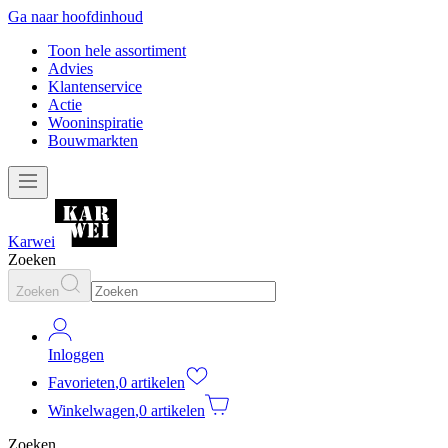
Ga naar hoofdinhoud
Toon hele assortiment
Advies
Klantenservice
Actie
Wooninspiratie
Bouwmarkten
Karwei
Zoeken
Zoeken
Inloggen
Favorieten
,
0 artikelen
Winkelwagen
,
0 artikelen
Zoeken