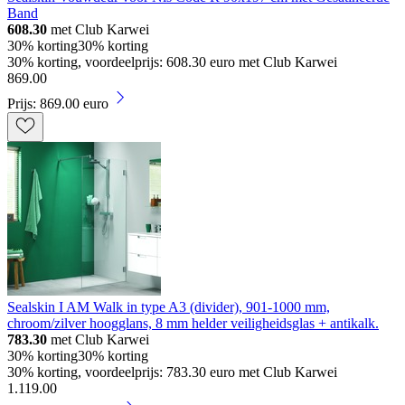
Band
608.30
met Club Karwei
30% korting
30% korting
30% korting, voordeelprijs: 608.30 euro met Club Karwei
869
.
00
Prijs: 869.00 euro
Sealskin I AM Walk in type A3 (divider), 901-1000 mm,
chroom/zilver hoogglans, 8 mm helder veiligheidsglas + antikalk.
783.30
met Club Karwei
30% korting
30% korting
30% korting, voordeelprijs: 783.30 euro met Club Karwei
1
.
119
.
00