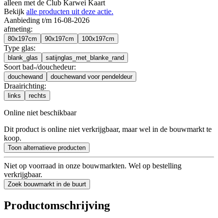
alleen met de Club Karwei Kaart
Bekijk
alle producten uit deze actie.
Aanbieding t/m 16-08-2026
afmeting
:
80x197cm
90x197cm
100x197cm
Type glas
:
blank_glas
satijnglas_met_blanke_rand
Soort bad-/douchedeur
:
douchewand
douchewand voor pendeldeur
Draairichting
:
links
rechts
Online niet beschikbaar
Dit product is online niet verkrijgbaar, maar wel in de bouwmarkt te
koop.
Toon alternatieve producten
Niet op voorraad in onze bouwmarkten. Wel op bestelling
verkrijgbaar.
Zoek bouwmarkt in de buurt
Productomschrijving