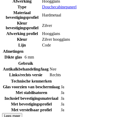
Afwerking
Hoogglans
Type
Douchecabinepaneel
Materiaal
Hardmetaal
bevestigingsprofiel
Kleur
Zilver
bevestigingsprofiel
Afwerking profiel
Hoogglans
Kleur
Zilver hoogglans
Lijn
Code
Afmetingen
Dikte glas
6 mm
Gebruik
Antikalkbehandeling/laag
Nee
Links/rechts versie
Rechts
Technische kenmerken
Glas voorzien van beschermlaag
Ja
Met stabilisatoren
Ja
Inclusief bevestigingsmateriaal
Ja
Met bevestigingsprofiel
Ja
Met verstelbaar profiel
Ja
Lees meer