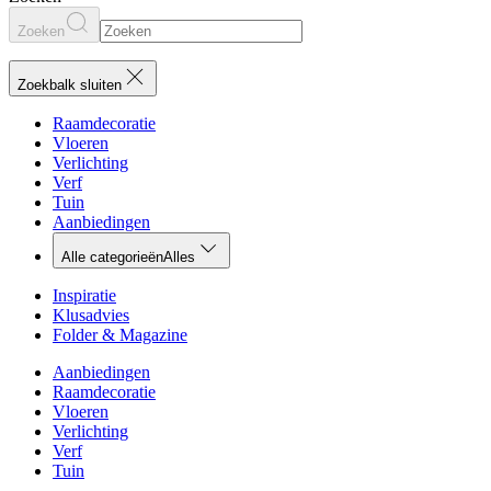
Zoeken
Zoekbalk sluiten
Raamdecoratie
Vloeren
Verlichting
Verf
Tuin
Aanbiedingen
Alle categorieën
Alles
Inspiratie
Klusadvies
Folder & Magazine
Aanbiedingen
Raamdecoratie
Vloeren
Verlichting
Verf
Tuin