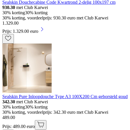
Sealskin Douchecabine Code Kwartrond 2-delig 100x197 cm
930.30
met Club Karwei
30% korting
30% korting
30% korting, voordeelprijs: 930.30 euro met Club Karwei
1
.
329
.
00
Prijs: 1.329.00 euro
Sealskin Pure Inloopdouche Type A3 100X200 Cm geborsteld goud
342.30
met Club Karwei
30% korting
30% korting
30% korting, voordeelprijs: 342.30 euro met Club Karwei
489
.
00
Prijs: 489.00 euro