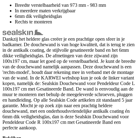
Breedte verstelbaarheid van 973 mm - 983 mm
In meerdere maten verkrijgbaar
6mm dik veiligheidsglas
Rechts te monteren
Dankzij het heldere glas creëer je een prachtige open sfeer in je
badkamer. De douchewand is van hoge kwaliteit, dat is terug te zien
in de antikalk coating, de stijlvolle gesatineerde band en het 6mm
dikke veiligheidsglas. De afmetingen van deze zijwand zijn
100x197 cm, maar let goed op de verstelbaarheid. Je kunt de breedte
van de douchewand namelijk aanpassen. Deze douchewand is een
'rechts-model', houdt daar rekening mee in verband met de montage
van de wand. In de KARWEI webshop kun je ook de linker variant
kopen, namelijk de: Sealskin Douchewand voor Pendeldeur Code L
100x197 cm met Gesatineerde Band. De wand is eenvoudig aan de
muur te monteren met behulp de meegeleverde schroeven, pluggen
en handleiding. Op alle Sealskin Code artikelen zit standaard 5 jaar
garantie. Mocht je op zoek zijn naar een prachtig heldere
douchewand, met een onderhoudsvriendelijke antikalk coating én
6mm dik veiligheidsglas, dan is deze Sealskin Douchewand voor
Pendeldeur Code R 100x197 cm met Gesatineerde Band een
perfecte aankoop.