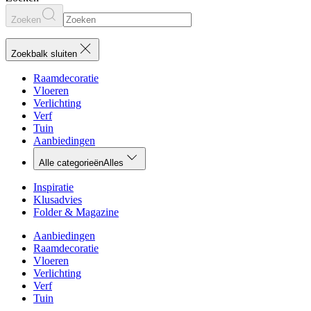
Zoeken
Zoekbalk sluiten
Raamdecoratie
Vloeren
Verlichting
Verf
Tuin
Aanbiedingen
Alle categorieën
Alles
Inspiratie
Klusadvies
Folder & Magazine
Aanbiedingen
Raamdecoratie
Vloeren
Verlichting
Verf
Tuin