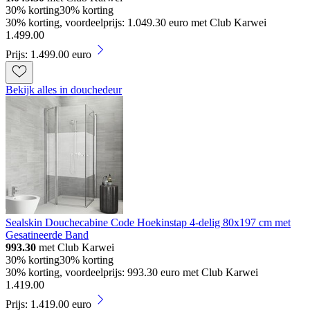
30% korting
30% korting
30% korting, voordeelprijs: 1.049.30 euro met Club Karwei
1
.
499
.
00
Prijs: 1.499.00 euro
Bekijk alles in douchedeur
Sealskin Douchecabine Code Hoekinstap 4-delig 80x197 cm met
Gesatineerde Band
993.30
met Club Karwei
30% korting
30% korting
30% korting, voordeelprijs: 993.30 euro met Club Karwei
1
.
419
.
00
Prijs: 1.419.00 euro