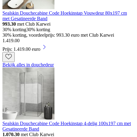
Sealskin Douchecabine Code Hoekinstap Vouwdeur 80x197 cm
met Gesatineerde Band
993.30
met Club Karwei
30% korting
30% korting
30% korting, voordeelprijs: 993.30 euro met Club Karwei
1
.
419
.
00
Prijs: 1.419.00 euro
Bekijk alles in douchedeur
Sealskin Douchecabine Code Hoekinstap 4-delig 100x197 cm met
Gesatineerde Band
1.070.30
met Club Karwei