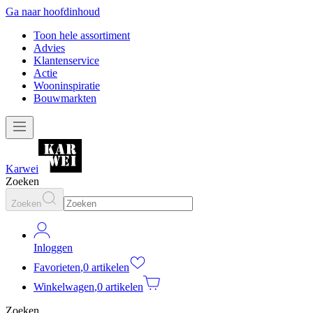
Ga naar hoofdinhoud
Toon hele assortiment
Advies
Klantenservice
Actie
Wooninspiratie
Bouwmarkten
Karwei
Zoeken
Zoeken
Inloggen
Favorieten
,
0 artikelen
Winkelwagen
,
0 artikelen
Zoeken