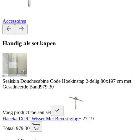
Accessoires
Handig als set kopen
Sealskin Douchecabine Code Hoekinstap 2-delig 80x197 cm met
Gesatineerde Band
979.30
Voeg product toe aan set
Haceka IXI/C Wisser Met Bevestiging
+ 27.19
Totaal 979.30