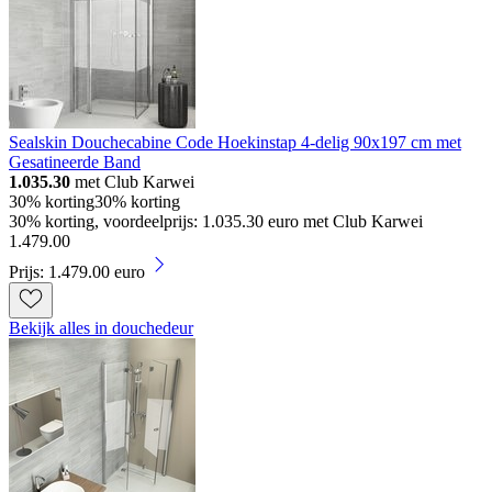
Sealskin Douchecabine Code Hoekinstap 4-delig 90x197 cm met
Gesatineerde Band
1.035.30
met Club Karwei
30% korting
30% korting
30% korting, voordeelprijs: 1.035.30 euro met Club Karwei
1
.
479
.
00
Prijs: 1.479.00 euro
Bekijk alles in douchedeur