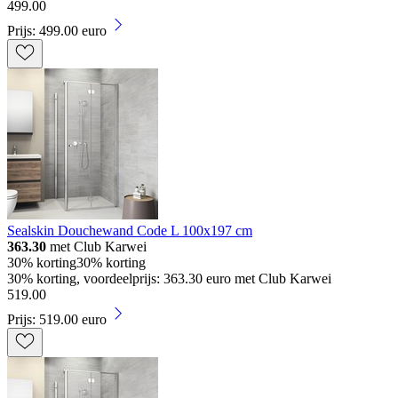
499
.
00
Prijs: 499.00 euro
Sealskin Douchewand Code L 100x197 cm
363.30
met Club Karwei
30% korting
30% korting
30% korting, voordeelprijs: 363.30 euro met Club Karwei
519
.
00
Prijs: 519.00 euro