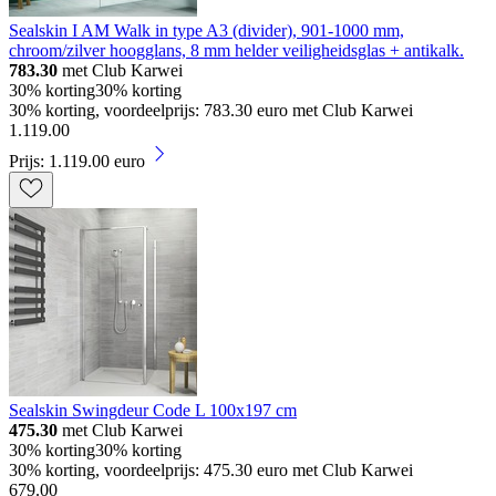
Sealskin I AM Walk in type A3 (divider), 901-1000 mm,
chroom/zilver hoogglans, 8 mm helder veiligheidsglas + antikalk.
783.30
met Club Karwei
30% korting
30% korting
30% korting, voordeelprijs: 783.30 euro met Club Karwei
1
.
119
.
00
Prijs: 1.119.00 euro
Sealskin Swingdeur Code L 100x197 cm
475.30
met Club Karwei
30% korting
30% korting
30% korting, voordeelprijs: 475.30 euro met Club Karwei
679
.
00