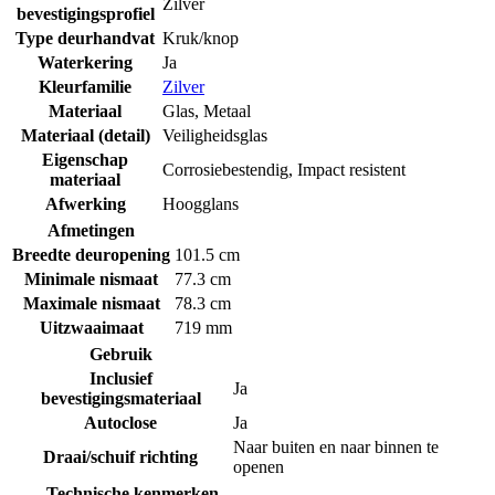
Zilver
bevestigingsprofiel
Type deurhandvat
Kruk/knop
Waterkering
Ja
Kleurfamilie
Zilver
Materiaal
Glas
,
Metaal
Materiaal (detail)
Veiligheidsglas
Eigenschap
Corrosiebestendig
,
Impact resistent
materiaal
Afwerking
Hoogglans
Afmetingen
Breedte deuropening
101.5 cm
Minimale nismaat
77.3 cm
Maximale nismaat
78.3 cm
Uitzwaaimaat
719 mm
Gebruik
Inclusief
Ja
bevestigingsmateriaal
Autoclose
Ja
Naar buiten en naar binnen te
Draai/schuif richting
openen
Technische kenmerken