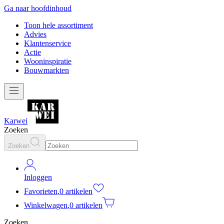
Ga naar hoofdinhoud
Toon hele assortiment
Advies
Klantenservice
Actie
Wooninspiratie
Bouwmarkten
Karwei
Zoeken
Zoeken
Inloggen
Favorieten
,
0 artikelen
Winkelwagen
,
0 artikelen
Zoeken