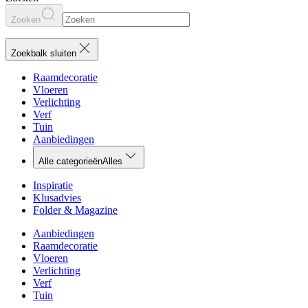
Zoeken
Zoekbalk sluiten
Raamdecoratie
Vloeren
Verlichting
Verf
Tuin
Aanbiedingen
Alle categorieën
Alles
Inspiratie
Klusadvies
Folder & Magazine
Aanbiedingen
Raamdecoratie
Vloeren
Verlichting
Verf
Tuin