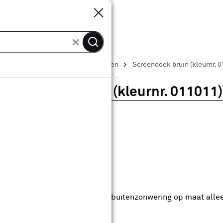
Sluiten
Sluiten
Zonwering doeken
Screendoeken
Screendoek bruin (kleurnr. 
Screendoek bruin (kleurnr. 011011
0
klantreview
review
anaf
anaf 57.49
57
.
49
5.99
Met Club Karwei
0% korting vanaf 100.-
0% korting vanaf 100.- op alle buitenzonwering op maat alle
anbieding t/m 16-08-2026