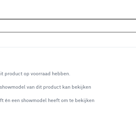
Home
Assortiment
Raamdecoratie
Zonwering
leurnr. 011011) op maat
aan je winkelwagen
it product op voorraad hebben.
v
 showmodel van dit product kan bekijken
v
ft én een showmodel heeft om te bekijken
4
2
misgegaan...
2
A
et niet mogelijke om meer exemplaren te bestellen.