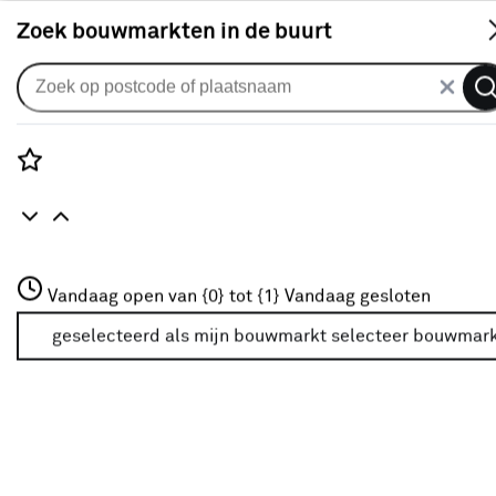
S
Zoek bouwmarkten in de buurt
Zonnescherm volants
Schulprand (volant) recht streep
grijs (kleurnr. T291) op maat
Rozenstraat 3
Vandaag open van {0} tot {1}
Vandaag gesloten
0
klantreview
review
3772JH Amersfoort
+31 01234567
geselecteerd als mijn bouwmarkt
selecteer bouwmar
Meer over deze bouwmarkt