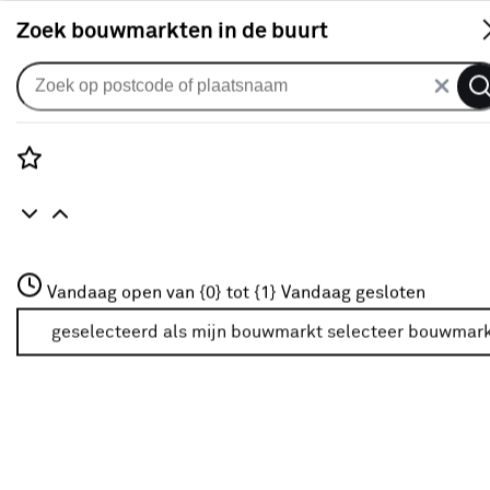
S
Zoek bouwmarkten in de buurt
Zonnescherm volants
Schulprand (volant) recht streep
grijs (kleurnr. 315222) op maat
Rozenstraat 3
Vandaag open van {0} tot {1}
Vandaag gesloten
0
klantreview
review
3772JH Amersfoort
+31 01234567
geselecteerd als mijn bouwmarkt
selecteer bouwmar
Meer over deze bouwmarkt