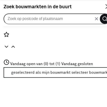
S
Zoek bouwmarkten in de buurt
Zonnescherm volants
Schulprand (volant) recht effen
lichtgrijs (kleurnr. 6196) op maat
Rozenstraat 3
Vandaag open van {0} tot {1}
Vandaag gesloten
0
klantreview
review
3772JH Amersfoort
+31 01234567
geselecteerd als mijn bouwmarkt
selecteer bouwmar
Meer over deze bouwmarkt