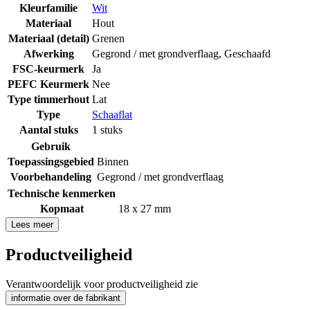
Kleurfamilie
Wit
Materiaal
Hout
Materiaal (detail)
Grenen
Afwerking
Gegrond / met grondverflaag
,
Geschaafd
FSC-keurmerk
Ja
PEFC Keurmerk
Nee
Type timmerhout
Lat
Type
Schaaflat
Aantal stuks
1 stuks
Gebruik
Toepassingsgebied
Binnen
Voorbehandeling
Gegrond / met grondverflaag
Technische kenmerken
Kopmaat
18 x 27 mm
Lees meer
Productveiligheid
Verantwoordelijk voor productveiligheid zie
informatie over de fabrikant