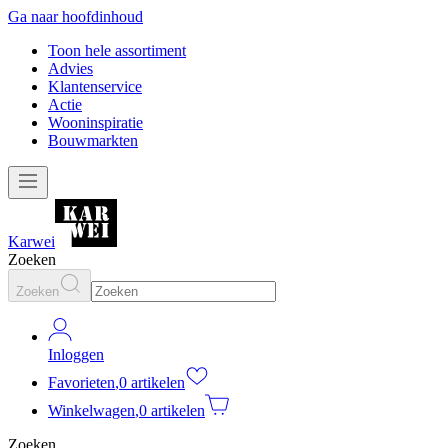
Ga naar hoofdinhoud
Toon hele assortiment
Advies
Klantenservice
Actie
Wooninspiratie
Bouwmarkten
Karwei
Zoeken
Zoeken
Inloggen
Favorieten
,
0 artikelen
Winkelwagen
,
0 artikelen
Zoeken