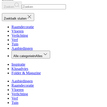
Zoeken
Zoekbalk sluiten
Raamdecoratie
Vloeren
Verlichting
Verf
Tuin
Aanbiedingen
Alle categorieën
Alles
Inspiratie
Klusadvies
Folder & Magazine
Aanbiedingen
Raamdecoratie
Vloeren
Verlichting
Verf
Tuin