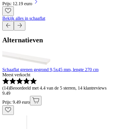
Prijs: 12.19 euro
Bekijk alles in schaaflat
Alternatieven
Schaaflat grenen gegrond 9,5x45 mm, lengte 270 cm
Meest verkocht
(
14
)
Beoordeeld met 4.4 van de 5 sterren, 14 klantreviews
9
.
49
Prijs: 9.49 euro