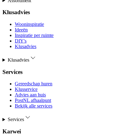
Assortiment
Klusadvies
Wooninspiratie
Ideeën
Inspiratie per ruimte
DIY's
Klusadvies
Klusadvies
Services
Gereedschap huren
Klusservice
Advies aan huis
PostNL afhaalpunt
Bekijk alle services
Services
Karwei