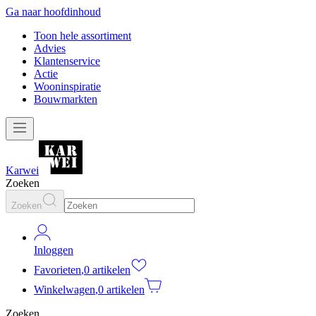
Ga naar hoofdinhoud
Toon hele assortiment
Advies
Klantenservice
Actie
Wooninspiratie
Bouwmarkten
Karwei
Zoeken
Zoeken
Inloggen
Favorieten
,
0 artikelen
Winkelwagen
,
0 artikelen
Zoeken