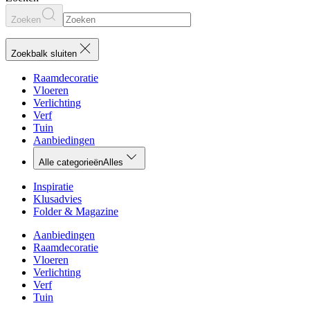
Zoeken
Zoekbalk sluiten
Raamdecoratie
Vloeren
Verlichting
Verf
Tuin
Aanbiedingen
Alle categorieën
Alles
Inspiratie
Klusadvies
Folder & Magazine
Aanbiedingen
Raamdecoratie
Vloeren
Verlichting
Verf
Tuin