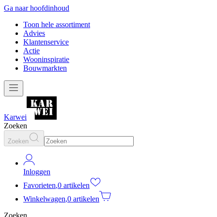
Ga naar hoofdinhoud
Toon hele assortiment
Advies
Klantenservice
Actie
Wooninspiratie
Bouwmarkten
Karwei
Zoeken
Zoeken
Inloggen
Favorieten
,
0 artikelen
Winkelwagen
,
0 artikelen
Zoeken