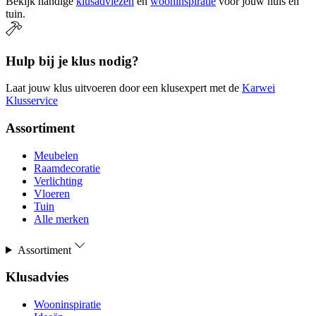
Bekijk handige
klusadviezen
en
wooninspiratie
voor jouw huis en
tuin.
Hulp bij je klus nodig?
Laat jouw klus uitvoeren door een klusexpert met de
Karwei
Klusservice
Assortiment
Meubelen
Raamdecoratie
Verlichting
Vloeren
Tuin
Alle merken
Assortiment
Klusadvies
Wooninspiratie