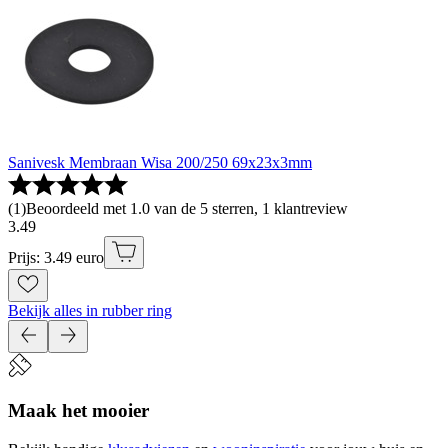
Sanivesk Membraan Wisa 200/250 69x23x3mm
(
1
)
Beoordeeld met 1.0 van de 5 sterren, 1 klantreview
3
.
49
Prijs: 3.49 euro
Bekijk alles in rubber ring
Maak het mooier