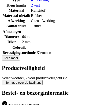
Type
Rubber ring
Kleurfamilie
Zwart
Materiaal
Kunststof
Materiaal (detail)
Rubber
Afwerking
Geen afwerking
Aantal stuks
1 stuks
Afmetingen
Diameter
64 mm
Dikte
2 mm
Gebruik
Bevestigingsmethode
Klemmen
Lees meer
Productveiligheid
Verantwoordelijk voor productveiligheid zie
informatie over de fabrikant
Bestel- en bezorginformatie