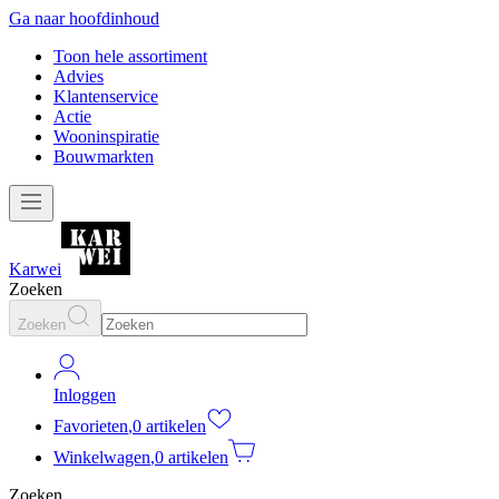
Ga naar hoofdinhoud
Toon hele assortiment
Advies
Klantenservice
Actie
Wooninspiratie
Bouwmarkten
Karwei
Zoeken
Zoeken
Inloggen
Favorieten
,
0 artikelen
Winkelwagen
,
0 artikelen
Zoeken