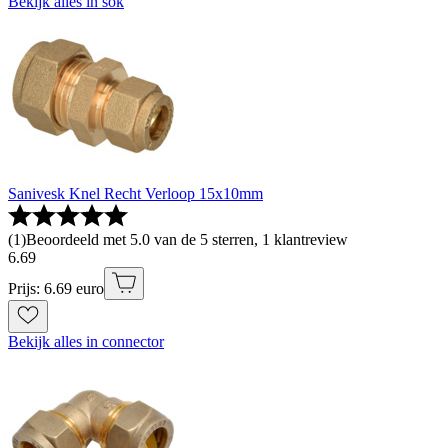
Bekijk alles in sok
Sanivesk Knel Recht Verloop 15x10mm
(
1
)
Beoordeeld met 5.0 van de 5 sterren, 1 klantreview
6
.
69
Prijs: 6.69 euro
Bekijk alles in connector