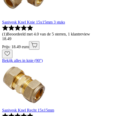
Sanivesk Knel Knie 15x15mm 3 stuks
(
1
)
Beoordeeld met 4.0 van de 5 sterren, 1 klantreview
18
.
49
Prijs: 18.49 euro
Bekijk alles in knie (90°)
Sanivesk Knel Recht 15x15mm