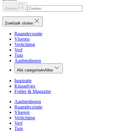
Zoeken
Zoekbalk sluiten
Raamdecoratie
Vloeren
Verlichting
Verf
Tuin
Aanbiedingen
Alle categorieën
Alles
Inspiratie
Klusadvies
Folder & Magazine
Aanbiedingen
Raamdecoratie
Vloeren
Verlichting
Verf
Tuin