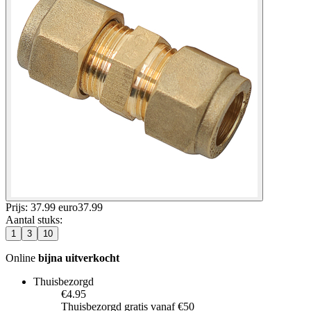
Prijs: 37.99 euro
37
.
99
Aantal stuks
:
1
3
10
Online
bijna uitverkocht
Thuisbezorgd
€4.95
Thuisbezorgd gratis vanaf €50