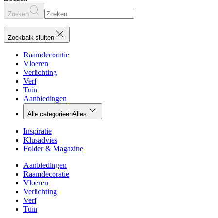
Zoeken
Zoekbalk sluiten
Raamdecoratie
Vloeren
Verlichting
Verf
Tuin
Aanbiedingen
Alle categorieën
Alles
Inspiratie
Klusadvies
Folder & Magazine
Aanbiedingen
Raamdecoratie
Vloeren
Verlichting
Verf
Tuin