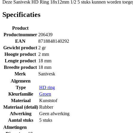
Deze Sanivesk HD Ring 18x12mm 1/2 5 stuks kunnen worden toegepa
Specificaties
Product
Productnummer
206439
EAN
8718848140292
Gewicht product
2 gr
Hoogte product
2 mm
Lengte product
18 mm
Breedte product
18 mm
Merk
Sanivesk
Algemeen
Type
HD ring
Kleurfamilie
Groen
Materiaal
Kunststof
Materiaal (detail)
Rubber
Afwerking
Geen afwerking
Aantal stuks
5 stuks
Afmetingen