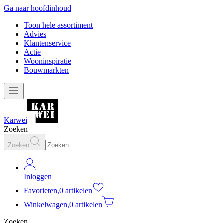
Ga naar hoofdinhoud
Toon hele assortiment
Advies
Klantenservice
Actie
Wooninspiratie
Bouwmarkten
Karwei
Zoeken
Zoeken
Inloggen
Favorieten
,
0 artikelen
Winkelwagen
,
0 artikelen
Zoeken