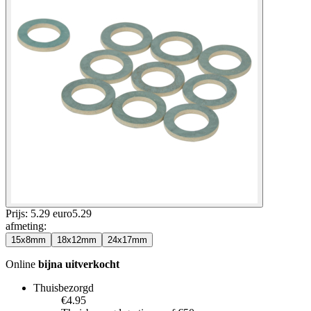
Prijs: 5.29 euro
5
.
29
afmeting
:
15x8mm
18x12mm
24x17mm
Online
bijna uitverkocht
Thuisbezorgd
€4.95