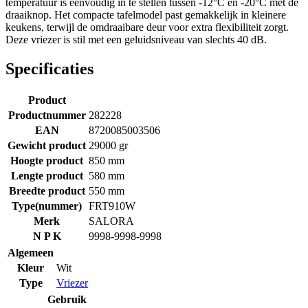
temperatuur is eenvoudig in te stellen tussen -12°C en -20°C met de
draaiknop. Het compacte tafelmodel past gemakkelijk in kleinere
keukens, terwijl de omdraaibare deur voor extra flexibiliteit zorgt.
Deze vriezer is stil met een geluidsniveau van slechts 40 dB.
Specificaties
Product
Productnummer
282228
EAN
8720085003506
Gewicht product
29000 gr
Hoogte product
850 mm
Lengte product
580 mm
Breedte product
550 mm
Type(nummer)
FRT910W
Merk
SALORA
N P K
9998-9998-9998
Algemeen
Kleur
Wit
Type
Vriezer
Gebruik