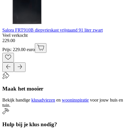
Salora FRT910B diepvrieskast vrijstaand 91 liter zwart
Veel verkocht
229
.
00
Prijs: 229.00 euro
Maak het mooier
Bekijk handige
klusadviezen
en
wooninspiratie
voor jouw huis en
tuin.
Hulp bij je klus nodig?