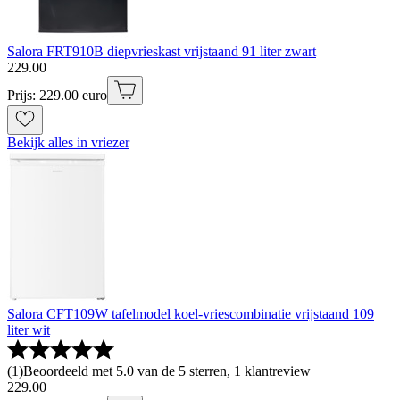
Salora FRT910B diepvrieskast vrijstaand 91 liter zwart
229
.
00
Prijs: 229.00 euro
Bekijk alles in vriezer
Salora CFT109W tafelmodel koel-vriescombinatie vrijstaand 109
liter wit
(
1
)
Beoordeeld met 5.0 van de 5 sterren, 1 klantreview
229
.
00