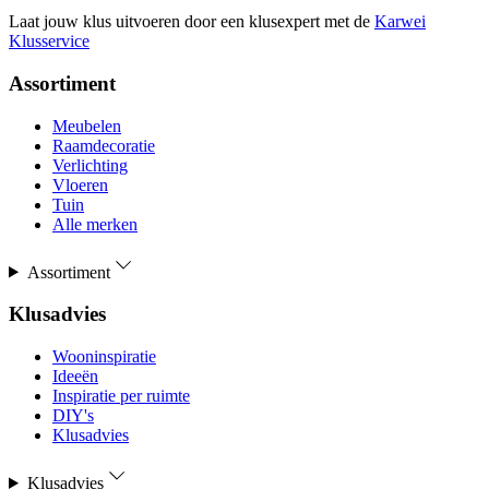
Laat jouw klus uitvoeren door een klusexpert met de
Karwei
Klusservice
Assortiment
Meubelen
Raamdecoratie
Verlichting
Vloeren
Tuin
Alle merken
Assortiment
Klusadvies
Wooninspiratie
Ideeën
Inspiratie per ruimte
DIY's
Klusadvies
Klusadvies