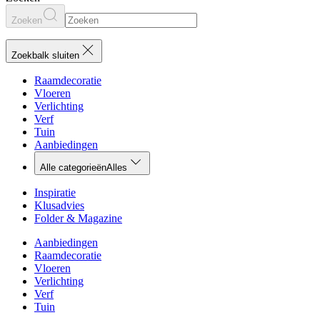
Zoeken
Zoekbalk sluiten
Raamdecoratie
Vloeren
Verlichting
Verf
Tuin
Aanbiedingen
Alle categorieën
Alles
Inspiratie
Klusadvies
Folder & Magazine
Aanbiedingen
Raamdecoratie
Vloeren
Verlichting
Verf
Tuin