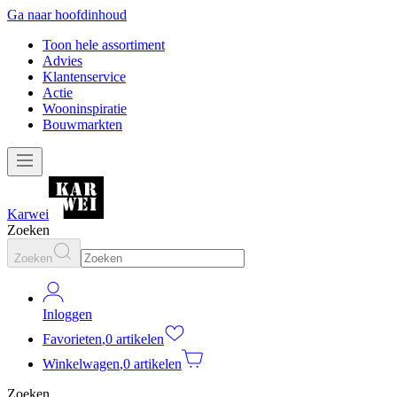
Ga naar hoofdinhoud
Toon hele assortiment
Advies
Klantenservice
Actie
Wooninspiratie
Bouwmarkten
Karwei
Zoeken
Zoeken
Inloggen
Favorieten
,
0 artikelen
Winkelwagen
,
0 artikelen
Zoeken