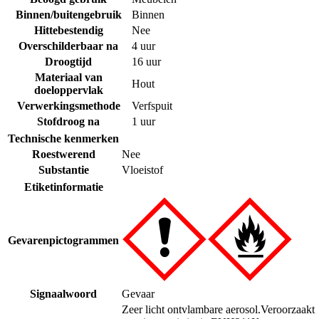
Binnen/buitengebruik
Binnen
Hittebestendig
Nee
Overschilderbaar na
4 uur
Droogtijd
16 uur
Materiaal van
Hout
doeloppervlak
Verwerkingsmethode
Verfspuit
Stofdroog na
1 uur
Technische kenmerken
Roestwerend
Nee
Substantie
Vloeistof
Etiketinformatie
Gevarenpictogrammen
Signaalwoord
Gevaar
Zeer licht ontvlambare aerosol.
Veroorzaakt