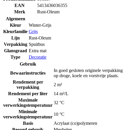
EAN
5413436036355
Merk
Rust-Oleum
Algemeen
Kleur
Winter-Grijs
Kleurfamilie
Grijs
Lijn
Rust-Oleum
Verpakking
Spuitbus
Glansgraad
Extra mat
Type
Decoratie
Gebruik
In goed gesloten originele verpakking
Bewaarinstructies
op droge, koele en vorstvrije plaats.
Rendement per
2 m²
verpakking
Rendement per liter
14 m²/L
Maximale
32 °C
verwerkingstemperatuur
Minimale
10 °C
verwerkingstemperatuur
Basis
Acrylaat (co)polymeren
Beoogd gebruik
Meubelen