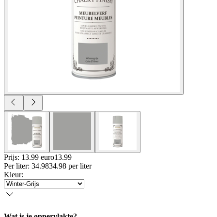
Prijs: 13.99 euro
13
.
99
Per
liter
:
34.98
34.98
per
liter
Kleur
:
Wat is je oppervlakte?