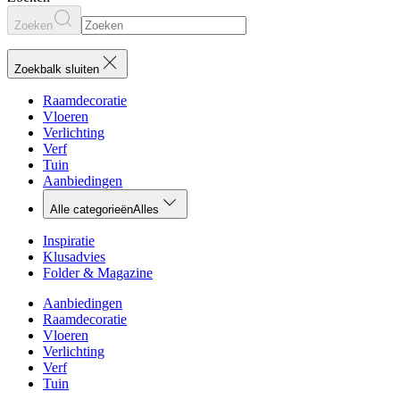
Zoeken
Zoekbalk sluiten
Raamdecoratie
Vloeren
Verlichting
Verf
Tuin
Aanbiedingen
Alle categorieën
Alles
Inspiratie
Klusadvies
Folder & Magazine
Aanbiedingen
Raamdecoratie
Vloeren
Verlichting
Verf
Tuin