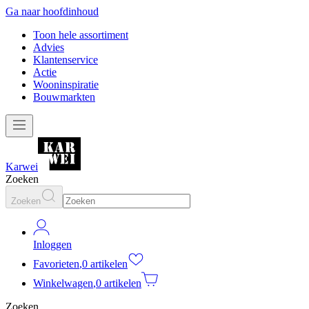
Ga naar hoofdinhoud
Toon hele assortiment
Advies
Klantenservice
Actie
Wooninspiratie
Bouwmarkten
Karwei
Zoeken
Zoeken
Inloggen
Favorieten
,
0 artikelen
Winkelwagen
,
0 artikelen
Zoeken