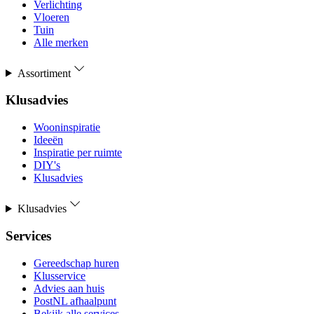
Verlichting
Vloeren
Tuin
Alle merken
Assortiment
Klusadvies
Wooninspiratie
Ideeën
Inspiratie per ruimte
DIY's
Klusadvies
Klusadvies
Services
Gereedschap huren
Klusservice
Advies aan huis
PostNL afhaalpunt
Bekijk alle services