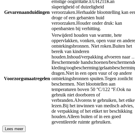
ernstige oogirritatie.
EUH211
Kan
slaperigheid of duizeligheid
Gevarenaanduidingen
veroorzaken.
Herhaalde blootstelling kan ee
droge of een gebarsten huid
veroorzaken.
Houder onder druk: kan
openbarsten bij verhitting.
Verwijderd houden van warmte, hete
oppervlakken, vonken, open vuur en ander
ontstekingsbronnen. Niet roken.
Buiten het
bereik van kinderen
houden.
Inhoud/verpakking afvoeren naar 
Beschermende handschoenen/beschermend
kleding/oogbescherming/gelaatsbeschermin
dragen.
Niet in een open vuur of op andere
Voorzorgsmaatregelen
ontstekingsbronnen spuiten.
Tegen zonlicht
beschermen. Niet blootstellen aan
temperaturen boven 50 °C/122 °F.
Ook na
gebruik niet doorboren of
verbranden.
Alvorens te gebruiken, het etike
lezen.
Bij het inwinnen van medisch advies,
de verpakking of het etiket ter beschikking
houden.
Alleen buiten of in een goed
geventileerde ruimte gebruiken.
Lees meer