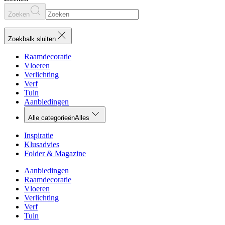
Zoeken
Zoekbalk sluiten
Raamdecoratie
Vloeren
Verlichting
Verf
Tuin
Aanbiedingen
Alle categorieën
Alles
Inspiratie
Klusadvies
Folder & Magazine
Aanbiedingen
Raamdecoratie
Vloeren
Verlichting
Verf
Tuin