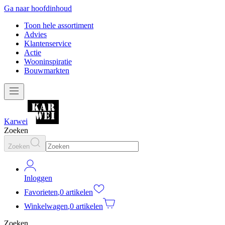
Ga naar hoofdinhoud
Toon hele assortiment
Advies
Klantenservice
Actie
Wooninspiratie
Bouwmarkten
Karwei
Zoeken
Zoeken
Inloggen
Favorieten
,
0 artikelen
Winkelwagen
,
0 artikelen
Zoeken