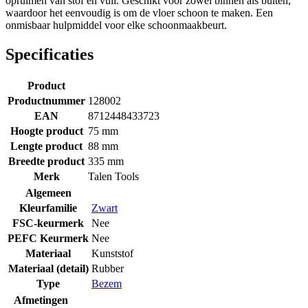
opruimen van stof en vuil. Geschikt voor zowel binnen als buiten,
waardoor het eenvoudig is om de vloer schoon te maken. Een
onmisbaar hulpmiddel voor elke schoonmaakbeurt.
Specificaties
Product
Productnummer
128002
EAN
8712448433723
Hoogte product
75 mm
Lengte product
88 mm
Breedte product
335 mm
Merk
Talen Tools
Algemeen
Kleurfamilie
Zwart
FSC-keurmerk
Nee
PEFC Keurmerk
Nee
Materiaal
Kunststof
Materiaal (detail)
Rubber
Type
Bezem
Afmetingen