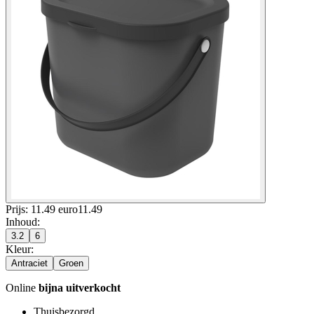
Prijs: 11.49 euro
11
.
49
Inhoud
:
3.2
6
Kleur
:
Antraciet
Groen
Online
bijna uitverkocht
Thuisbezorgd