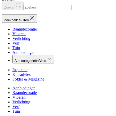
Zoeken
Zoekbalk sluiten
Raamdecoratie
Vloeren
Verlichting
Verf
Tuin
Aanbiedingen
Alle categorieën
Alles
Inspiratie
Klusadvies
Folder & Magazine
Aanbiedingen
Raamdecoratie
Vloeren
Verlichting
Verf
Tuin