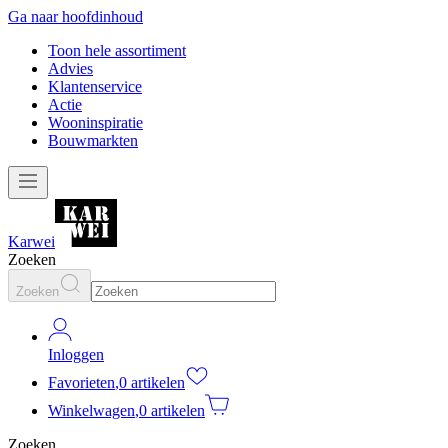
Ga naar hoofdinhoud
Toon hele assortiment
Advies
Klantenservice
Actie
Wooninspiratie
Bouwmarkten
Karwei
Zoeken
Zoeken
Inloggen
Favorieten
,
0 artikelen
Winkelwagen
,
0 artikelen
Zoeken