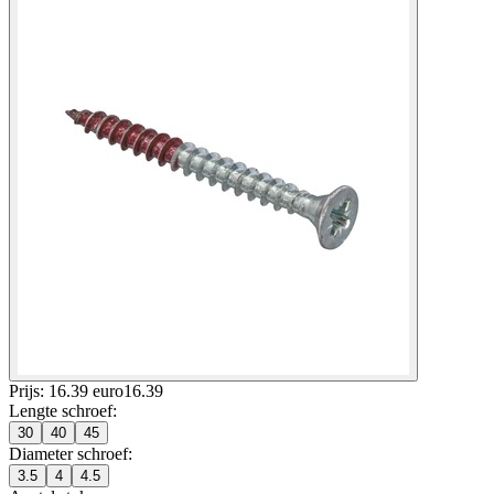
Prijs: 16.39 euro
16
.
39
Lengte schroef
:
30
40
45
Diameter schroef
:
3.5
4
4.5