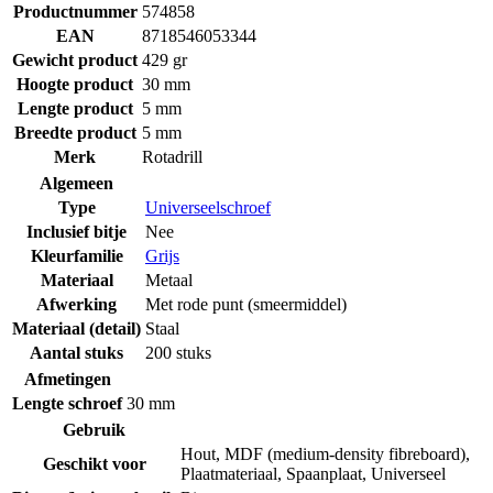
Productnummer
574858
EAN
8718546053344
Gewicht product
429 gr
Hoogte product
30 mm
Lengte product
5 mm
Breedte product
5 mm
Merk
Rotadrill
Algemeen
Type
Universeelschroef
Inclusief bitje
Nee
Kleurfamilie
Grijs
Materiaal
Metaal
Afwerking
Met rode punt (smeermiddel)
Materiaal (detail)
Staal
Aantal stuks
200 stuks
Afmetingen
Lengte schroef
30 mm
Gebruik
Hout
,
MDF (medium-density fibreboard)
,
Geschikt voor
Plaatmateriaal
,
Spaanplaat
,
Universeel