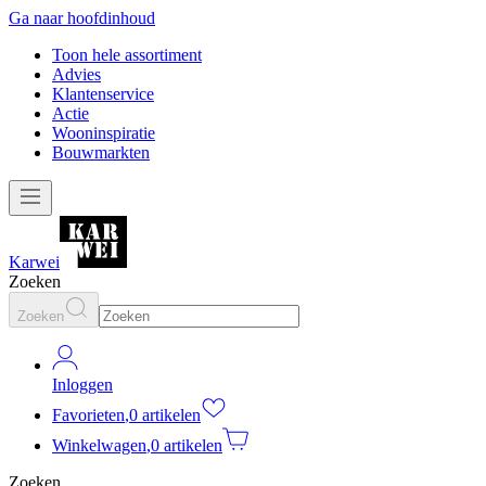
Ga naar hoofdinhoud
Toon hele assortiment
Advies
Klantenservice
Actie
Wooninspiratie
Bouwmarkten
Karwei
Zoeken
Zoeken
Inloggen
Favorieten
,
0 artikelen
Winkelwagen
,
0 artikelen
Zoeken