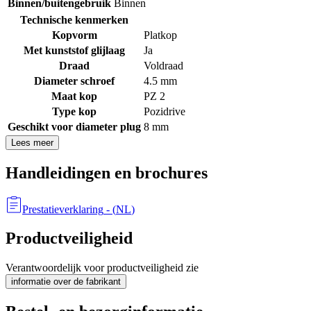
Binnen/buitengebruik
Binnen
Technische kenmerken
Kopvorm
Platkop
Met kunststof glijlaag
Ja
Draad
Voldraad
Diameter schroef
4.5 mm
Maat kop
PZ 2
Type kop
Pozidrive
Geschikt voor diameter plug
8 mm
Lees meer
Handleidingen en brochures
Prestatieverklaring
- (
NL
)
Productveiligheid
Verantwoordelijk voor productveiligheid zie
informatie over de fabrikant