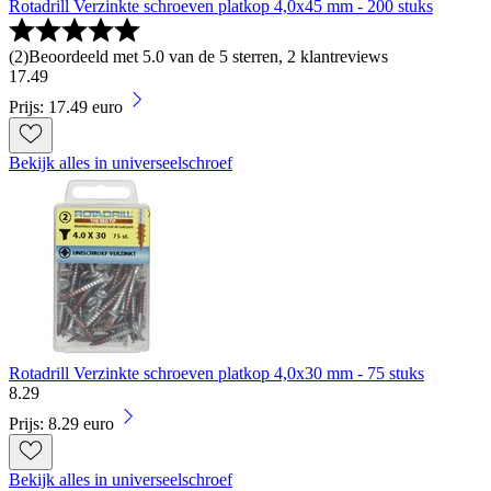
Rotadrill Verzinkte schroeven platkop 4,0x45 mm - 200 stuks
(
2
)
Beoordeeld met 5.0 van de 5 sterren, 2 klantreviews
17
.
49
Prijs: 17.49 euro
Bekijk alles in universeelschroef
Rotadrill Verzinkte schroeven platkop 4,0x30 mm - 75 stuks
8
.
29
Prijs: 8.29 euro
Bekijk alles in universeelschroef