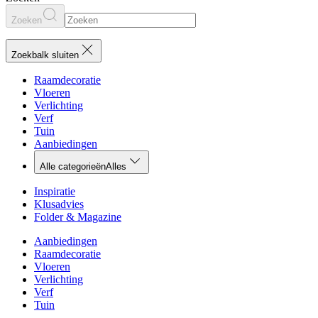
Zoeken
Zoekbalk sluiten
Raamdecoratie
Vloeren
Verlichting
Verf
Tuin
Aanbiedingen
Alle categorieën
Alles
Inspiratie
Klusadvies
Folder & Magazine
Aanbiedingen
Raamdecoratie
Vloeren
Verlichting
Verf
Tuin