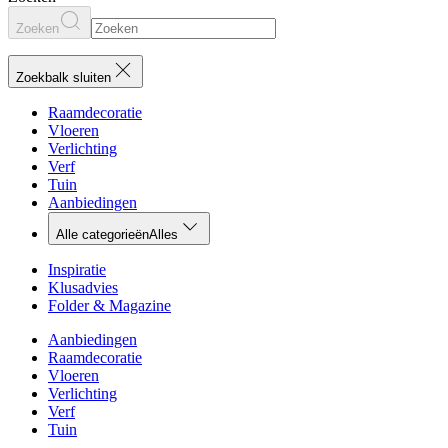
Zoeken
Zoekbalk sluiten
Raamdecoratie
Vloeren
Verlichting
Verf
Tuin
Aanbiedingen
Alle categorieën
Alles
Inspiratie
Klusadvies
Folder & Magazine
Aanbiedingen
Raamdecoratie
Vloeren
Verlichting
Verf
Tuin