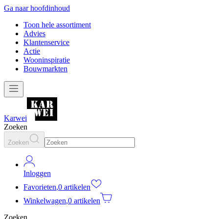
Ga naar hoofdinhoud
Toon hele assortiment
Advies
Klantenservice
Actie
Wooninspiratie
Bouwmarkten
Karwei
Zoeken
Zoeken
Inloggen
Favorieten
,
0 artikelen
Winkelwagen
,
0 artikelen
Zoeken