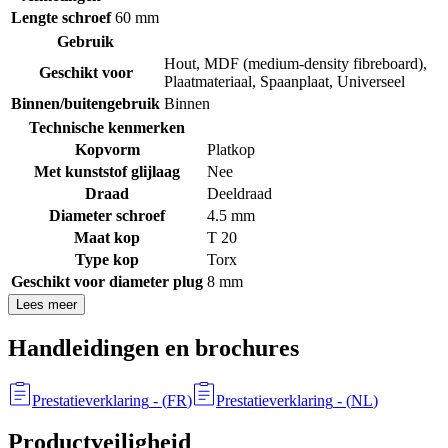
Lengte schroef
60 mm
Gebruik
Hout
,
MDF (medium-density fibreboard)
,
Geschikt voor
Plaatmateriaal
,
Spaanplaat
,
Universeel
Binnen/buitengebruik
Binnen
Technische kenmerken
Kopvorm
Platkop
Met kunststof glijlaag
Nee
Draad
Deeldraad
Diameter schroef
4.5 mm
Maat kop
T 20
Type kop
Torx
Geschikt voor diameter plug
8 mm
Lees meer
Handleidingen en brochures
Prestatieverklaring
- (
FR
)
Prestatieverklaring
- (
NL
)
Productveiligheid