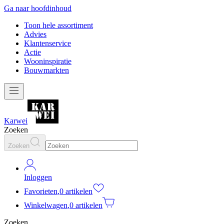
Ga naar hoofdinhoud
Toon hele assortiment
Advies
Klantenservice
Actie
Wooninspiratie
Bouwmarkten
Karwei
Zoeken
Zoeken
Inloggen
Favorieten
,
0 artikelen
Winkelwagen
,
0 artikelen
Zoeken