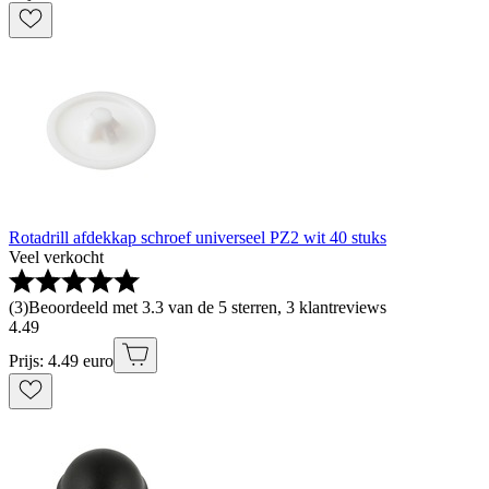
Rotadrill afdekkap schroef universeel PZ2 wit 40 stuks
Veel verkocht
(
3
)
Beoordeeld met 3.3 van de 5 sterren, 3 klantreviews
4
.
49
Prijs: 4.49 euro