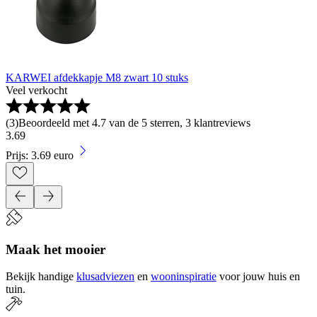
KARWEI afdekkapje M8 zwart 10 stuks
Veel verkocht
(
3
)
Beoordeeld met 4.7 van de 5 sterren, 3 klantreviews
3
.
69
Prijs: 3.69 euro
Maak het mooier
Bekijk handige
klusadviezen
en
wooninspiratie
voor jouw huis en
tuin.