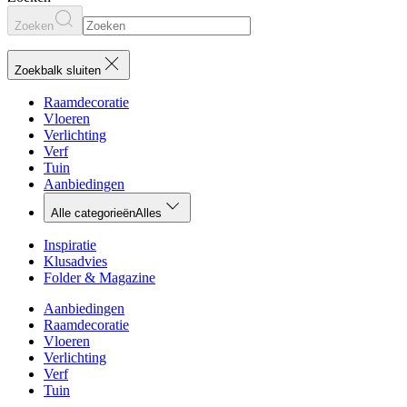
Zoeken
Zoekbalk sluiten
Raamdecoratie
Vloeren
Verlichting
Verf
Tuin
Aanbiedingen
Alle categorieën
Alles
Inspiratie
Klusadvies
Folder & Magazine
Aanbiedingen
Raamdecoratie
Vloeren
Verlichting
Verf
Tuin