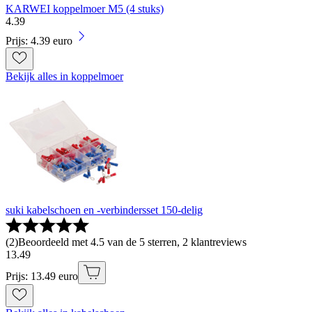
KARWEI koppelmoer M5 (4 stuks)
4
.
39
Prijs: 4.39 euro
Bekijk alles in koppelmoer
suki kabelschoen en -verbindersset 150-delig
(
2
)
Beoordeeld met 4.5 van de 5 sterren, 2 klantreviews
13
.
49
Prijs: 13.49 euro