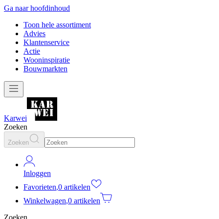
Ga naar hoofdinhoud
Toon hele assortiment
Advies
Klantenservice
Actie
Wooninspiratie
Bouwmarkten
Karwei
Zoeken
Zoeken
Inloggen
Favorieten
,
0 artikelen
Winkelwagen
,
0 artikelen
Zoeken