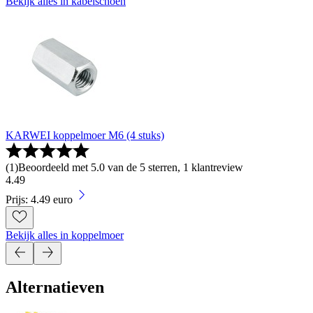
Bekijk alles in kabelschoen
KARWEI koppelmoer M6 (4 stuks)
(
1
)
Beoordeeld met 5.0 van de 5 sterren, 1 klantreview
4
.
49
Prijs: 4.49 euro
Bekijk alles in koppelmoer
Alternatieven