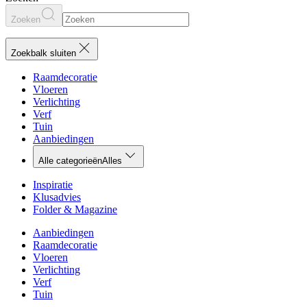
Zoeken
Zoekbalk sluiten
Raamdecoratie
Vloeren
Verlichting
Verf
Tuin
Aanbiedingen
Alle categorieën
Alles
Inspiratie
Klusadvies
Folder & Magazine
Aanbiedingen
Raamdecoratie
Vloeren
Verlichting
Verf
Tuin