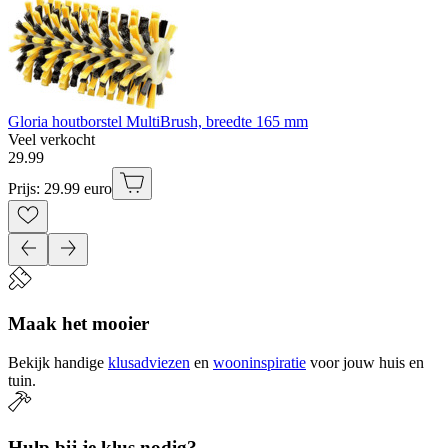
Gloria houtborstel MultiBrush, breedte 165 mm
Veel verkocht
29
.
99
Prijs: 29.99 euro
Maak het mooier
Bekijk handige
klusadviezen
en
wooninspiratie
voor jouw huis en
tuin.
Hulp bij je klus nodig?