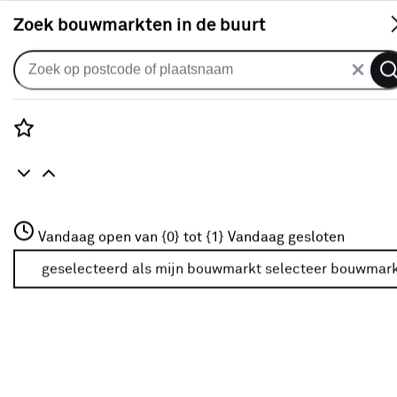
S
Zoek bouwmarkten in de buurt
Screens
Ritsscreen grijs/geel (kleurnr.
001006) op maat
Rozenstraat 3
Vandaag open van {0} tot {1}
Vandaag gesloten
0
klantreview
review
3772JH Amersfoort
+31 01234567
geselecteerd als mijn bouwmarkt
selecteer bouwmar
Meer over deze bouwmarkt