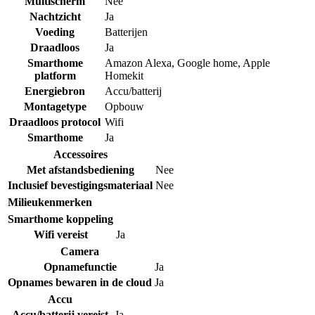
Multischerm
Nee
Nachtzicht
Ja
Voeding
Batterijen
Draadloos
Ja
Smarthome
Amazon Alexa
,
Google home
,
Apple
platform
Homekit
Energiebron
Accu/batterij
Montagetype
Opbouw
Draadloos protocol
Wifi
Smarthome
Ja
Accessoires
Met afstandsbediening
Nee
Inclusief bevestigingsmateriaal
Nee
Milieukenmerken
Smarthome koppeling
Wifi vereist
Ja
Camera
Opnamefunctie
Ja
Opnames bewaren in de cloud
Ja
Accu
Accu/batterij vereist
Ja