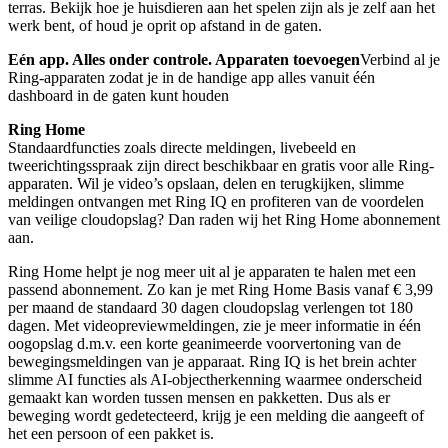
terras. Bekijk hoe je huisdieren aan het spelen zijn als je zelf aan het
werk bent, of houd je oprit op afstand in de gaten.
Eén app. Alles onder controle. Apparaten toevoegen
Verbind al je
Ring-apparaten zodat je in de handige app alles vanuit één
dashboard in de gaten kunt houden
Ring Home
Standaardfuncties zoals directe meldingen, livebeeld en
tweerichtingsspraak zijn direct beschikbaar en gratis voor alle Ring-
apparaten. Wil je video’s opslaan, delen en terugkijken, slimme
meldingen ontvangen met Ring IQ en profiteren van de voordelen
van veilige cloudopslag? Dan raden wij het Ring Home abonnement
aan.
Ring Home helpt je nog meer uit al je apparaten te halen met een
passend abonnement. Zo kan je met Ring Home Basis vanaf € 3,99
per maand de standaard 30 dagen cloudopslag verlengen tot 180
dagen. Met videopreviewmeldingen, zie je meer informatie in één
oogopslag d.m.v. een korte geanimeerde voorvertoning van de
bewegingsmeldingen van je apparaat. Ring IQ is het brein achter
slimme AI functies als AI-objectherkenning waarmee onderscheid
gemaakt kan worden tussen mensen en pakketten. Dus als er
beweging wordt gedetecteerd, krijg je een melding die aangeeft of
het een persoon of een pakket is.