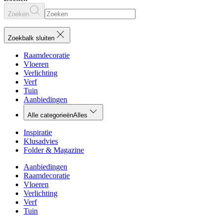
Zoeken
Zoekbalk sluiten
Raamdecoratie
Vloeren
Verlichting
Verf
Tuin
Aanbiedingen
Alle categorieën
Alles
Inspiratie
Klusadvies
Folder & Magazine
Aanbiedingen
Raamdecoratie
Vloeren
Verlichting
Verf
Tuin