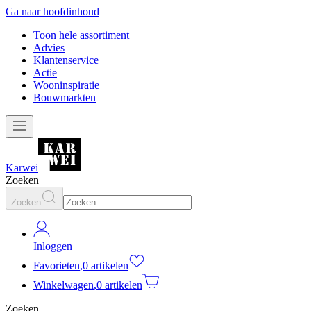
Ga naar hoofdinhoud
Toon hele assortiment
Advies
Klantenservice
Actie
Wooninspiratie
Bouwmarkten
Karwei
Zoeken
Zoeken
Inloggen
Favorieten
,
0 artikelen
Winkelwagen
,
0 artikelen
Zoeken