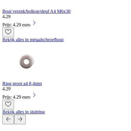
Bout verznk/bolkop/sleuf A4 M6x30
4
.
29
Prijs: 4.29 euro
Bekijk alles in metaalschroefbout
Ring groot a4 8,4mm
4
.
29
Prijs: 4.29 euro
Bekijk alles in sluitring