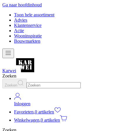
Ga naar hoofdinhoud
Toon hele assortiment
Advies
Klantenservice
Actie
Wooninspiratie
Bouwmarkten
Karwei
Zoeken
Zoeken
Inloggen
Favorieten
,
0 artikelen
Winkelwagen
,
0 artikelen
Zoeken