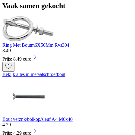
Vaak samen gekocht
Ring Met Boutm6X50Mm Rvs304
8
.
49
Prijs: 8.49 euro
Bekijk alles in metaalschroefbout
Bout verznk/bolkop/sleuf A4 M6x40
4
.
29
Prijs: 4.29 euro