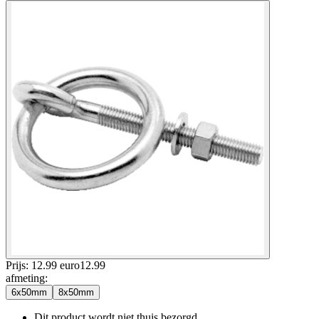
Prijs: 12.99 euro
12
.
99
afmeting
:
6x50mm
8x50mm
Dit product wordt niet thuis bezorgd