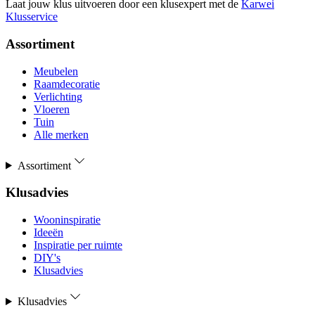
Laat jouw klus uitvoeren door een klusexpert met de
Karwei
Klusservice
Assortiment
Meubelen
Raamdecoratie
Verlichting
Vloeren
Tuin
Alle merken
Assortiment
Klusadvies
Wooninspiratie
Ideeën
Inspiratie per ruimte
DIY's
Klusadvies
Klusadvies