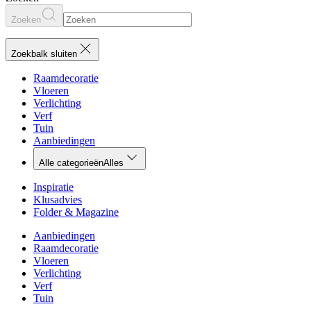
Zoeken
Zoekbalk sluiten
Raamdecoratie
Vloeren
Verlichting
Verf
Tuin
Aanbiedingen
Alle categorieën
Alles
Inspiratie
Klusadvies
Folder & Magazine
Aanbiedingen
Raamdecoratie
Vloeren
Verlichting
Verf
Tuin