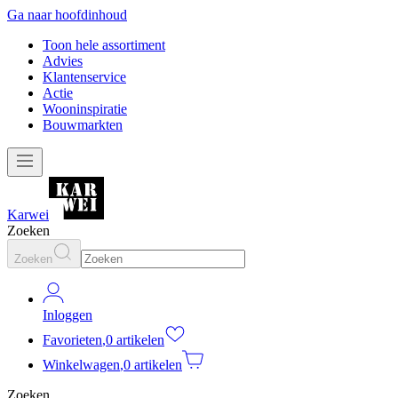
Ga naar hoofdinhoud
Toon hele assortiment
Advies
Klantenservice
Actie
Wooninspiratie
Bouwmarkten
Karwei
Zoeken
Zoeken
Inloggen
Favorieten
,
0 artikelen
Winkelwagen
,
0 artikelen
Zoeken