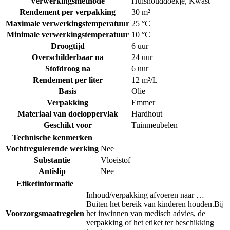
Verwerkingsmethode
Huishouddoekje
,
Kwast
Rendement per verpakking
30 m²
Maximale verwerkingstemperatuur
25 °C
Minimale verwerkingstemperatuur
10 °C
Droogtijd
6 uur
Overschilderbaar na
24 uur
Stofdroog na
6 uur
Rendement per liter
12 m²/L
Basis
Olie
Verpakking
Emmer
Materiaal van doeloppervlak
Hardhout
Geschikt voor
Tuinmeubelen
Technische kenmerken
Vochtregulerende werking
Nee
Substantie
Vloeistof
Antislip
Nee
Etiketinformatie
Inhoud/verpakking afvoeren naar …
Buiten het bereik van kinderen houden.
Bij
Voorzorgsmaatregelen
het inwinnen van medisch advies, de
verpakking of het etiket ter beschikking