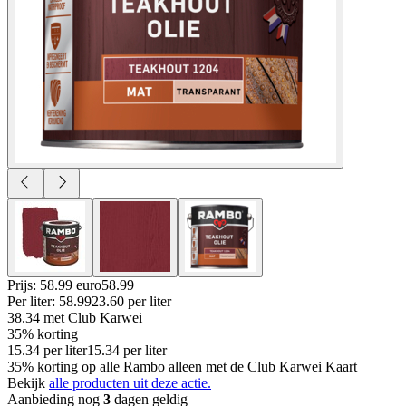
Prijs: 58.99 euro
58
.
99
Per
liter
:
58.99
23.60
per
liter
38.34
met Club Karwei
35% korting
15.34
per
liter
15.34
per
liter
35% korting op alle Rambo alleen met de Club Karwei Kaart
Bekijk
alle producten uit deze actie.
Aanbieding nog
3
dagen geldig