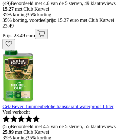
(
49
)
Beoordeeld met 4.6 van de 5 sterren, 49 klantreviews
15.27
met Club Karwei
35% korting
35% korting
35% korting, voordeelprijs: 15.27 euro met Club Karwei
23
.
49
Prijs: 23.49 euro
CetaBever Tuinmeubelolie transparant waterproof 1 liter
Veel verkocht
(
55
)
Beoordeeld met 4.5 van de 5 sterren, 55 klantreviews
25.99
met Club Karwei
35% korting
35% korting