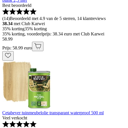
blank 2,5 liter
Best beoordeeld
(
14
)
Beoordeeld met 4.9 van de 5 sterren, 14 klantreviews
38.34
met Club Karwei
35% korting
35% korting
35% korting, voordeelprijs: 38.34 euro met Club Karwei
58
.
99
Prijs: 58.99 euro
Cetabever tuinmeubelolie transparant waterproof 500 ml
Veel verkocht