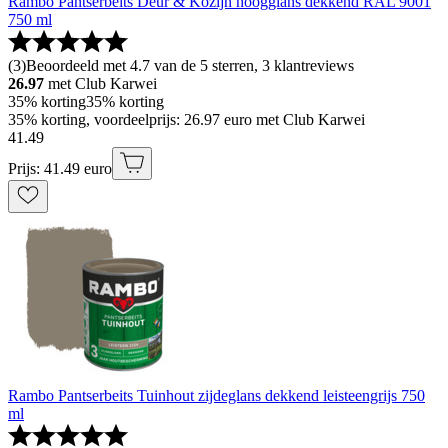
Rambo Pantserbeits Deur & Kozijn hoogglans dekkend RAL 9001
750 ml
(
3
)
Beoordeeld met 4.7 van de 5 sterren, 3 klantreviews
26.97
met Club Karwei
35% korting
35% korting
35% korting, voordeelprijs: 26.97 euro met Club Karwei
41
.
49
Prijs: 41.49 euro
Rambo Pantserbeits Tuinhout zijdeglans dekkend leisteengrijs 750
ml