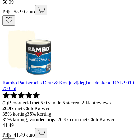
58
.
99
Prijs: 58.99 euro
Rambo Pantserbeits Deur & Kozijn zijdeglans dekkend RAL 9010
750 ml
(
2
)
Beoordeeld met 5.0 van de 5 sterren, 2 klantreviews
26.97
met Club Karwei
35% korting
35% korting
35% korting, voordeelprijs: 26.97 euro met Club Karwei
41
.
49
Prijs: 41.49 euro