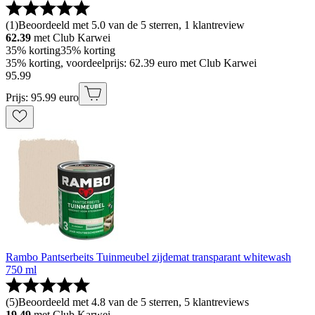
(
1
)
Beoordeeld met 5.0 van de 5 sterren, 1 klantreview
62.39
met Club Karwei
35% korting
35% korting
35% korting, voordeelprijs: 62.39 euro met Club Karwei
95
.
99
Prijs: 95.99 euro
Rambo Pantserbeits Tuinmeubel zijdemat transparant whitewash
750 ml
(
5
)
Beoordeeld met 4.8 van de 5 sterren, 5 klantreviews
19.49
met Club Karwei