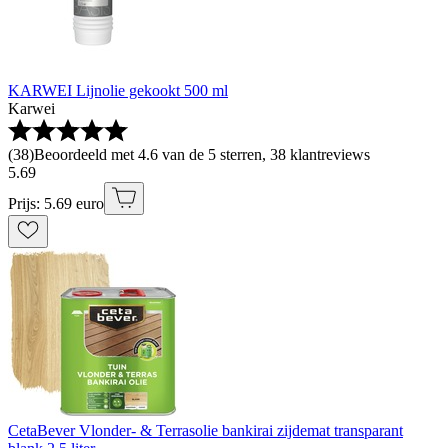
KARWEI Lijnolie gekookt 500 ml
Karwei
(
38
)
Beoordeeld met 4.6 van de 5 sterren, 38 klantreviews
5
.
69
Prijs: 5.69 euro
CetaBever Vlonder- & Terrasolie bankirai zijdemat transparant