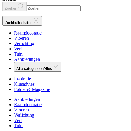
Zoeken
Zoekbalk sluiten
Raamdecoratie
Vloeren
Verlichting
Verf
Tuin
Aanbiedingen
Alle categorieën
Alles
Inspiratie
Klusadvies
Folder & Magazine
Aanbiedingen
Raamdecoratie
Vloeren
Verlichting
Verf
Tuin