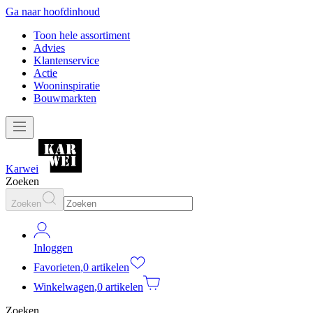
Ga naar hoofdinhoud
Toon hele assortiment
Advies
Klantenservice
Actie
Wooninspiratie
Bouwmarkten
Karwei
Zoeken
Zoeken
Inloggen
Favorieten
,
0 artikelen
Winkelwagen
,
0 artikelen
Zoeken