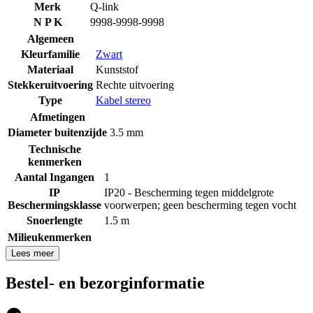
Merk
Q-link
N P K
9998-9998-9998
Algemeen
Kleurfamilie
Zwart
Materiaal
Kunststof
Stekkeruitvoering
Rechte uitvoering
Type
Kabel stereo
Afmetingen
Diameter buitenzijde
3.5 mm
Technische
kenmerken
Aantal Ingangen
1
IP
IP20 - Bescherming tegen middelgrote
Beschermingsklasse
voorwerpen; geen bescherming tegen vocht
Snoerlengte
1.5 m
Milieukenmerken
Lees meer
Bestel- en bezorginformatie