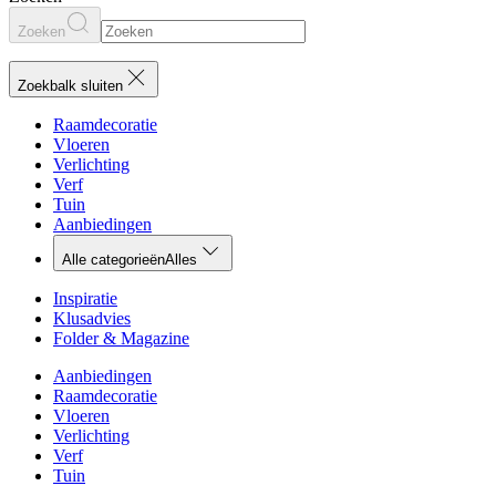
Zoeken
Zoekbalk sluiten
Raamdecoratie
Vloeren
Verlichting
Verf
Tuin
Aanbiedingen
Alle categorieën
Alles
Inspiratie
Klusadvies
Folder & Magazine
Aanbiedingen
Raamdecoratie
Vloeren
Verlichting
Verf
Tuin