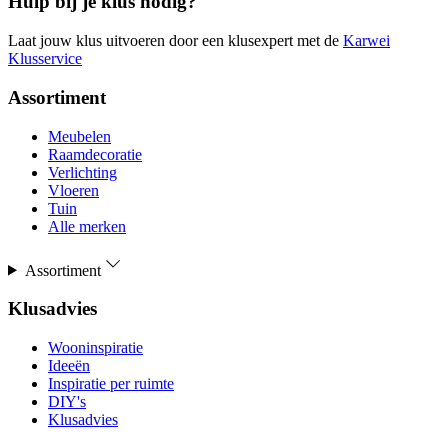
Hulp bij je klus nodig?
Laat jouw klus uitvoeren door een klusexpert met de
Karwei
Klusservice
Assortiment
Meubelen
Raamdecoratie
Verlichting
Vloeren
Tuin
Alle merken
Assortiment
Klusadvies
Wooninspiratie
Ideeën
Inspiratie per ruimte
DIY's
Klusadvies