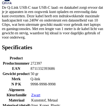
De Q-Link USB-C naar USB-C laad- en datakabel zorgt ervoor dat
je je apparaten in een oogwenk kunt opladen en eenvoudig data
kunt overzetten. Deze kabel heeft een indrukwekkende maximale
laadcapaciteit van 240W en ondersteunt een datasnelheid van 10
Gbps, wat hem uitermate geschikt maakt voor gebruik met laptops
en gamingconsoles. Met een lengte van 1 meter is de kabel licht van
gewicht en stevig, waardoor hij ideaal is voor dagelijks gebruik of
voor onderweg.
Specificaties
Product
Productnummer
272397
EAN
8711332393686
Gewicht product
50 gr
Merk
Q-link
N P K
9998-9998-9998
Algemeen
Kleurfamilie
Zwart
Materiaal
Kunststof
,
Metaal
Materiaal (detail)
Ijzer
,
Koper
,
Plastic