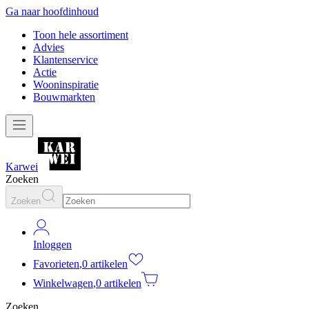
Ga naar hoofdinhoud
Toon hele assortiment
Advies
Klantenservice
Actie
Wooninspiratie
Bouwmarkten
Karwei
Zoeken
Zoeken
Inloggen
Favorieten
,
0 artikelen
Winkelwagen
,
0 artikelen
Zoeken