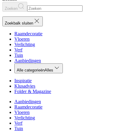
Zoeken
Zoekbalk sluiten
Raamdecoratie
Vloeren
Verlichting
Verf
Tuin
Aanbiedingen
Alle categorieën
Alles
Inspiratie
Klusadvies
Folder & Magazine
Aanbiedingen
Raamdecoratie
Vloeren
Verlichting
Verf
Tuin