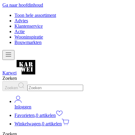
Ga naar hoofdinhoud
Toon hele assortiment
Advies
Klantenservice
Actie
Wooninspiratie
Bouwmarkten
Karwei
Zoeken
Zoeken
Inloggen
Favorieten
,
0 artikelen
Winkelwagen
,
0 artikelen
Zoeken