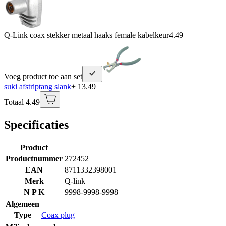
Q-Link coax stekker metaal haaks female kabelkeur
4.49
Voeg product toe aan set
suki afstriptang slank
+ 13.49
Totaal 4.49
Specificaties
Product
Productnummer
272452
EAN
8711332398001
Merk
Q-link
N P K
9998-9998-9998
Algemeen
Type
Coax plug