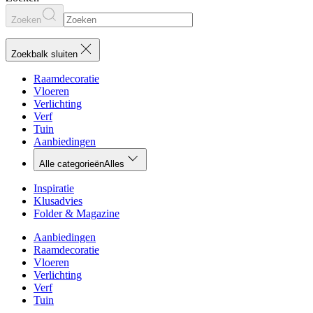
Zoeken
Zoekbalk sluiten
Raamdecoratie
Vloeren
Verlichting
Verf
Tuin
Aanbiedingen
Alle categorieën
Alles
Inspiratie
Klusadvies
Folder & Magazine
Aanbiedingen
Raamdecoratie
Vloeren
Verlichting
Verf
Tuin