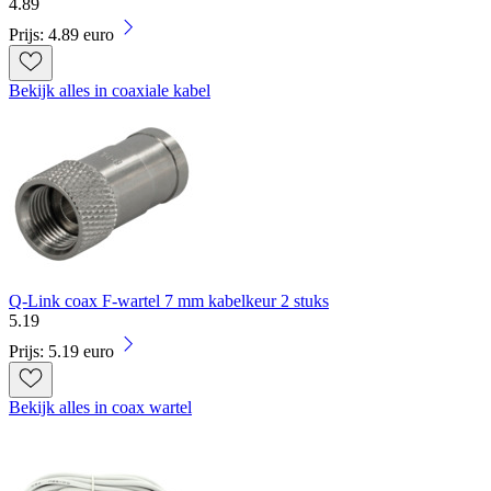
4
.
89
Prijs: 4.89 euro
Bekijk alles in coaxiale kabel
Q-Link coax F-wartel 7 mm kabelkeur 2 stuks
5
.
19
Prijs: 5.19 euro
Bekijk alles in coax wartel