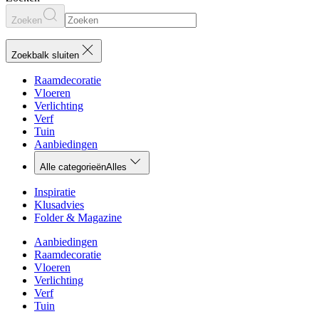
Zoeken
Zoekbalk sluiten
Raamdecoratie
Vloeren
Verlichting
Verf
Tuin
Aanbiedingen
Alle categorieën
Alles
Inspiratie
Klusadvies
Folder & Magazine
Aanbiedingen
Raamdecoratie
Vloeren
Verlichting
Verf
Tuin