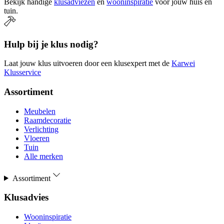
Bekijk handige
klusadviezen
en
wooninspiratie
voor jouw huis en
tuin.
Hulp bij je klus nodig?
Laat jouw klus uitvoeren door een klusexpert met de
Karwei
Klusservice
Assortiment
Meubelen
Raamdecoratie
Verlichting
Vloeren
Tuin
Alle merken
Assortiment
Klusadvies
Wooninspiratie