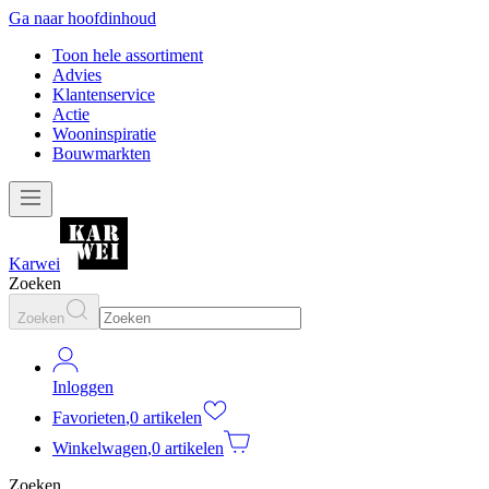
Ga naar hoofdinhoud
Toon hele assortiment
Advies
Klantenservice
Actie
Wooninspiratie
Bouwmarkten
Karwei
Zoeken
Zoeken
Inloggen
Favorieten
,
0 artikelen
Winkelwagen
,
0 artikelen
Zoeken