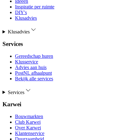
Ideeën
Inspiratie per ruimte
DIY's
Klusadvies
Klusadvies
Services
Gereedschap huren
Klusservice
Advies aan huis
PostNL afhaalpunt
Bekijk alle services
Services
Karwei
Bouwmarkten
Club Karwei
Over Karwei
Klantenservice
Duurzaamheid