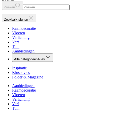
Zoeken
Zoekbalk sluiten
Raamdecoratie
Vloeren
Verlichting
Verf
Tuin
Aanbiedingen
Alle categorieën
Alles
Inspiratie
Klusadvies
Folder & Magazine
Aanbiedingen
Raamdecoratie
Vloeren
Verlichting
Verf
Tuin