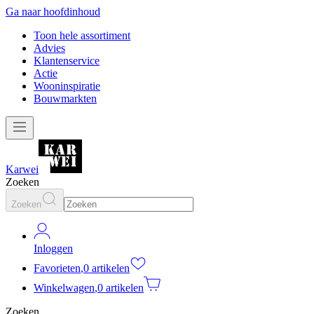
Ga naar hoofdinhoud
Toon hele assortiment
Advies
Klantenservice
Actie
Wooninspiratie
Bouwmarkten
Karwei
Zoeken
Zoeken
Inloggen
Favorieten
,
0 artikelen
Winkelwagen
,
0 artikelen
Zoeken