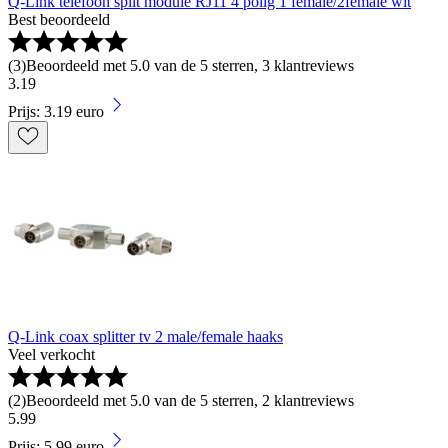
Q-Link telefoon split module RJ11 4 polig 1 female/2female wit
Best beoordeeld
(
3
)
Beoordeeld met 5.0 van de 5 sterren, 3 klantreviews
3
.
19
Prijs: 3.19 euro
Q-Link coax splitter tv 2 male/female haaks
Veel verkocht
(
2
)
Beoordeeld met 5.0 van de 5 sterren, 2 klantreviews
5
.
99
Prijs: 5.99 euro