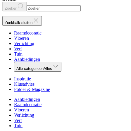
Zoeken
Zoekbalk sluiten
Raamdecoratie
Vloeren
Verlichting
Verf
Tuin
Aanbiedingen
Alle categorieën
Alles
Inspiratie
Klusadvies
Folder & Magazine
Aanbiedingen
Raamdecoratie
Vloeren
Verlichting
Verf
Tuin