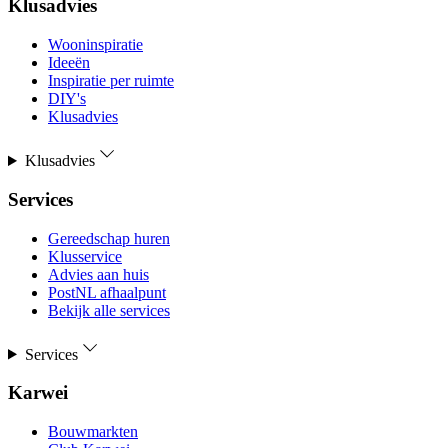
Klusadvies
Wooninspiratie
Ideeën
Inspiratie per ruimte
DIY's
Klusadvies
Klusadvies
Services
Gereedschap huren
Klusservice
Advies aan huis
PostNL afhaalpunt
Bekijk alle services
Services
Karwei
Bouwmarkten