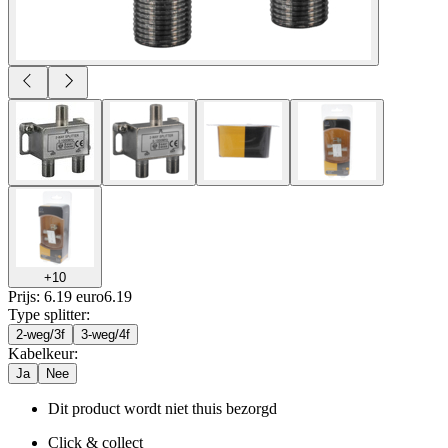
+
10
Prijs: 6.19 euro
6
.
19
Type splitter
:
2-weg/3f
3-weg/4f
Kabelkeur
:
Ja
Nee
Dit product wordt niet thuis bezorgd
Click & collect