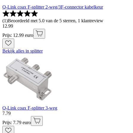
Q-Link coax F-splitter 2-weg/3F-connector kabelkeur
(
1
)
Beoordeeld met 5.0 van de 5 sterren, 1 klantreview
12
.
99
Prijs: 12.99 euro
Bekijk alles in splitter
Q-Link coax F-splitter 3-weg
7
.
79
Prijs: 7.79 euro