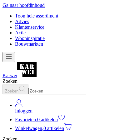
Ga naar hoofdinhoud
Toon hele assortiment
Advies
Klantenservice
Actie
Wooninspiratie
Bouwmarkten
Karwei
Zoeken
Zoeken
Inloggen
Favorieten
,
0 artikelen
Winkelwagen
,
0 artikelen
Zoeken