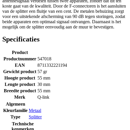
antennesignaal verdelen tussen twee apparaten, zonder dat dit ten
koste gaat van de kwaliteit. Door de F-connectoren is het aansluiten
van de splitter een fluitje van een cent. De metalen behuizing zorgt
voor een uitstekende afscherming van 90 dB tegen storingen, zodat
beide apparaten een optimaal signaal ontvangen. Daarnaast is het
mogelijk om de splitter eenvoudig aan de muur te bevestigen.
Specificaties
Product
Productnummer
547018
EAN
8711332221194
Gewicht product
57 gr
Hoogte product
55 mm
Lengte product
30 mm
Breedte product
55 mm
Merk
Q-link
Algemeen
Kleurfamilie
Metaal
Type
Splitter
Technische
kenmerken