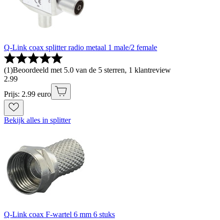
Q-Link coax splitter radio metaal 1 male/2 female
(
1
)
Beoordeeld met 5.0 van de 5 sterren, 1 klantreview
2
.
99
Prijs: 2.99 euro
Bekijk alles in splitter
Q-Link coax F-wartel 6 mm 6 stuks