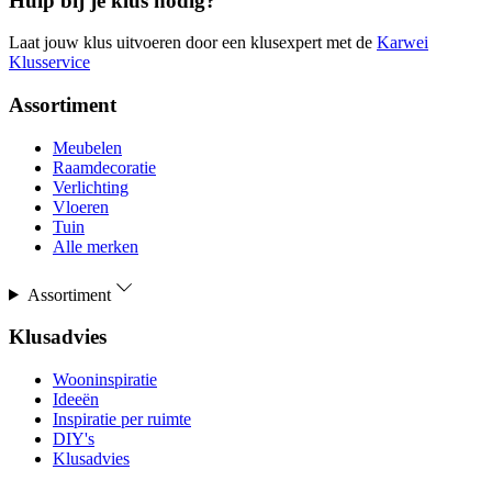
Hulp bij je klus nodig?
Laat jouw klus uitvoeren door een klusexpert met de
Karwei
Klusservice
Assortiment
Meubelen
Raamdecoratie
Verlichting
Vloeren
Tuin
Alle merken
Assortiment
Klusadvies
Wooninspiratie
Ideeën
Inspiratie per ruimte
DIY's
Klusadvies