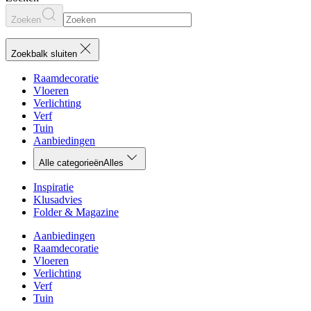
Zoeken
Zoekbalk sluiten
Raamdecoratie
Vloeren
Verlichting
Verf
Tuin
Aanbiedingen
Alle categorieën
Alles
Inspiratie
Klusadvies
Folder & Magazine
Aanbiedingen
Raamdecoratie
Vloeren
Verlichting
Verf
Tuin