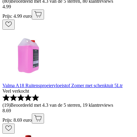
(
80
)
Beoordeeld met 4.3 van de 5 sterren, 80 klantreviews
4
.
99
Prijs: 4.99 euro
Valma A18 Ruitensproeiervloeistof Zomer met schenktuit 5Ltr
Veel verkocht
(
19
)
Beoordeeld met 4.3 van de 5 sterren, 19 klantreviews
8
.
69
Prijs: 8.69 euro