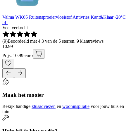
Valma WK05 Ruitensproeiervloeistof Antivries Kant&Klaar -20°C
5L
Veel verkocht
(
9
)
Beoordeeld met 4.3 van de 5 sterren, 9 klantreviews
10
.
99
Prijs: 10.99 euro
Maak het mooier
Bekijk handige
klusadviezen
en
wooninspiratie
voor jouw huis en
tuin.