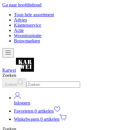
Ga naar hoofdinhoud
Toon hele assortiment
Advies
Klantenservice
Actie
Wooninspiratie
Bouwmarkten
Karwei
Zoeken
Zoeken
Inloggen
Favorieten
,
0 artikelen
Winkelwagen
,
0 artikelen
Zoeken