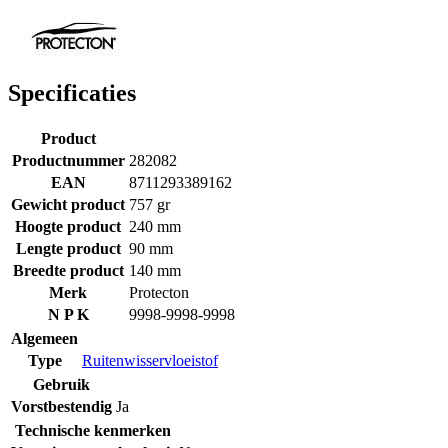
Specificaties
Product
Productnummer
282082
EAN
8711293389162
Gewicht product
757 gr
Hoogte product
240 mm
Lengte product
90 mm
Breedte product
140 mm
Merk
Protecton
N P K
9998-9998-9998
Algemeen
Type
Ruitenwisservloeistof
Gebruik
Vorstbestendig
Ja
Technische kenmerken