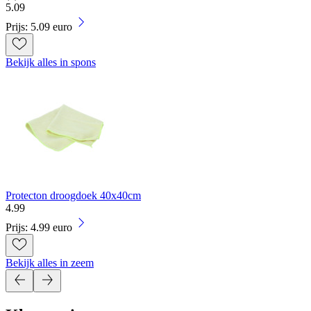
5
.
09
Prijs: 5.09 euro
Bekijk alles in spons
Protecton droogdoek 40x40cm
4
.
99
Prijs: 4.99 euro
Bekijk alles in zeem