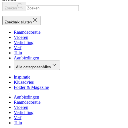
Zoeken
Zoekbalk sluiten
Raamdecoratie
Vloeren
Verlichting
Verf
Tuin
Aanbiedingen
Alle categorieën
Alles
Inspiratie
Klusadvies
Folder & Magazine
Aanbiedingen
Raamdecoratie
Vloeren
Verlichting
Verf
Tuin