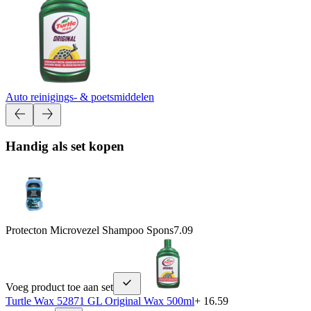
Auto reinigings- & poetsmiddelen
Handig als set kopen
Protecton Microvezel Shampoo Spons
7.09
Voeg product toe aan set
Turtle Wax 52871 GL Original Wax 500ml
+ 16.59