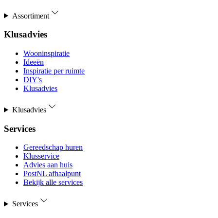
Assortiment
Klusadvies
Wooninspiratie
Ideeën
Inspiratie per ruimte
DIY's
Klusadvies
Klusadvies
Services
Gereedschap huren
Klusservice
Advies aan huis
PostNL afhaalpunt
Bekijk alle services
Services