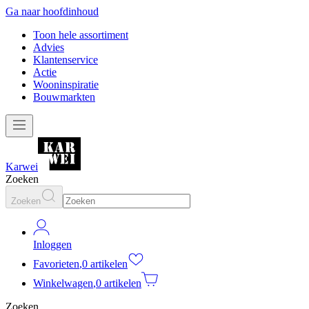
Ga naar hoofdinhoud
Toon hele assortiment
Advies
Klantenservice
Actie
Wooninspiratie
Bouwmarkten
Karwei
Zoeken
Zoeken
Inloggen
Favorieten
,
0 artikelen
Winkelwagen
,
0 artikelen
Zoeken