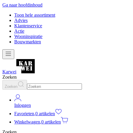
Ga naar hoofdinhoud
Toon hele assortiment
Advies
Klantenservice
Actie
Wooninspiratie
Bouwmarkten
Karwei
Zoeken
Zoeken
Inloggen
Favorieten
,
0 artikelen
Winkelwagen
,
0 artikelen
Zoeken