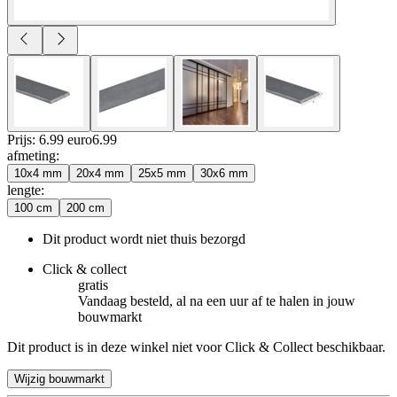
Prijs: 6.99 euro
6
.
99
afmeting
:
10x4 mm
20x4 mm
25x5 mm
30x6 mm
lengte
:
100 cm
200 cm
Dit product wordt niet thuis bezorgd
Click & collect
gratis
Vandaag besteld, al na een uur af te halen in jouw
bouwmarkt
Dit product is in deze winkel niet voor Click & Collect beschikbaar.
Wijzig bouwmarkt