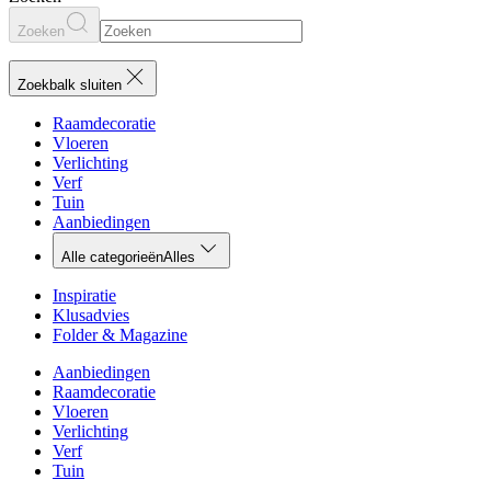
Zoeken
Zoekbalk sluiten
Raamdecoratie
Vloeren
Verlichting
Verf
Tuin
Aanbiedingen
Alle categorieën
Alles
Inspiratie
Klusadvies
Folder & Magazine
Aanbiedingen
Raamdecoratie
Vloeren
Verlichting
Verf
Tuin