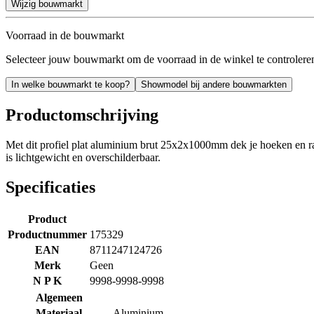
Wijzig bouwmarkt
Voorraad in de bouwmarkt
Selecteer jouw bouwmarkt om de voorraad in de winkel te controlere
In welke bouwmarkt te koop?
Showmodel bij andere bouwmarkten
Productomschrijving
Met dit profiel plat aluminium brut 25x2x1000mm dek je hoeken en ran
is lichtgewicht en overschilderbaar.
Specificaties
Product
Productnummer
175329
EAN
8711247124726
Merk
Geen
N P K
9998-9998-9998
Algemeen
Materiaal
Aluminium