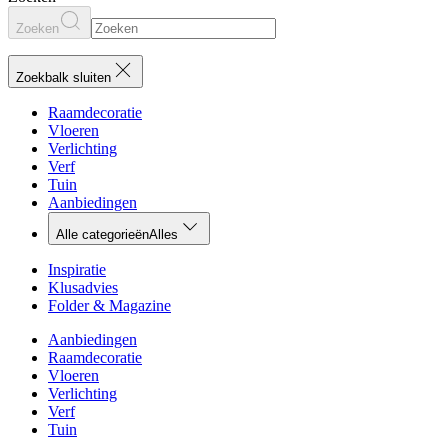
Zoeken
Zoekbalk sluiten
Raamdecoratie
Vloeren
Verlichting
Verf
Tuin
Aanbiedingen
Alle categorieën
Alles
Inspiratie
Klusadvies
Folder & Magazine
Aanbiedingen
Raamdecoratie
Vloeren
Verlichting
Verf
Tuin