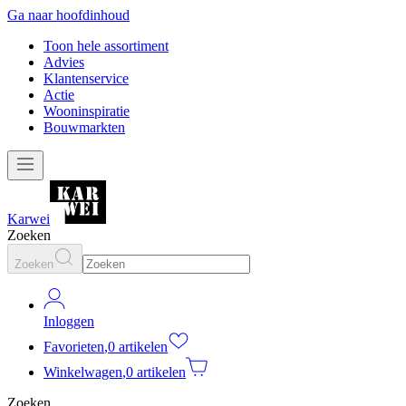
Ga naar hoofdinhoud
Toon hele assortiment
Advies
Klantenservice
Actie
Wooninspiratie
Bouwmarkten
Karwei
Zoeken
Zoeken
Inloggen
Favorieten
,
0 artikelen
Winkelwagen
,
0 artikelen
Zoeken