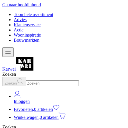
Ga naar hoofdinhoud
Toon hele assortiment
Advies
Klantenservice
Actie
Wooninspiratie
Bouwmarkten
Karwei
Zoeken
Zoeken
Inloggen
Favorieten
,
0 artikelen
Winkelwagen
,
0 artikelen
Zoeken