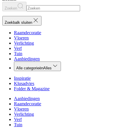
Zoeken
Zoekbalk sluiten
Raamdecoratie
Vloeren
Verlichting
Verf
Tuin
Aanbiedingen
Alle categorieën
Alles
Inspiratie
Klusadvies
Folder & Magazine
Aanbiedingen
Raamdecoratie
Vloeren
Verlichting
Verf
Tuin