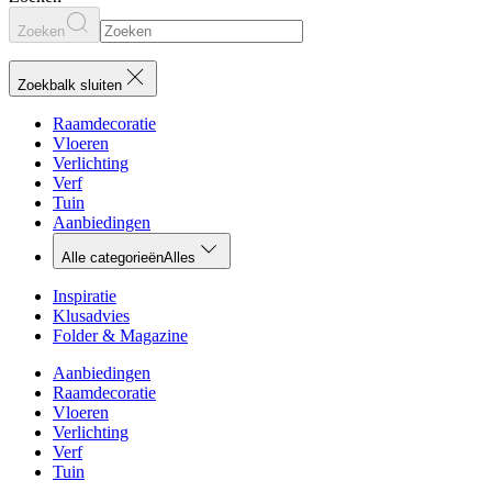
Zoeken
Zoekbalk sluiten
Raamdecoratie
Vloeren
Verlichting
Verf
Tuin
Aanbiedingen
Alle categorieën
Alles
Inspiratie
Klusadvies
Folder & Magazine
Aanbiedingen
Raamdecoratie
Vloeren
Verlichting
Verf
Tuin