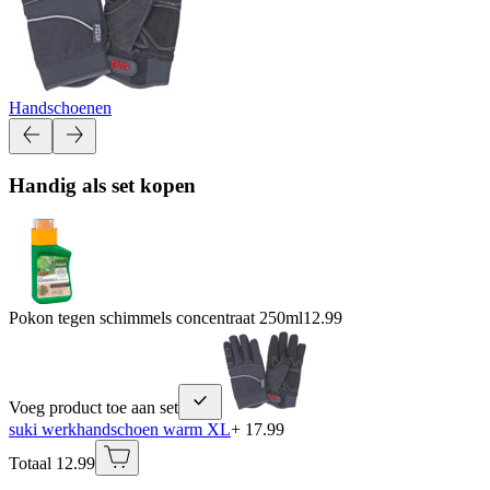
Handschoenen
Handig als set kopen
Pokon tegen schimmels concentraat 250ml
12.99
Voeg product toe aan set
suki werkhandschoen warm XL
+ 17.99
Totaal 12.99