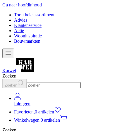
Ga naar hoofdinhoud
Toon hele assortiment
Advies
Klantenservice
Actie
Wooninspiratie
Bouwmarkten
Karwei
Zoeken
Zoeken
Inloggen
Favorieten
,
0 artikelen
Winkelwagen
,
0 artikelen
Zoeken