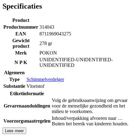
Specificaties
Product
Productnummer
314043
EAN
8711969043275
Gewicht
278 gr
product
Merk
POKON
UNIDENTIFIED-UNIDENTIFIED-
N P K
UNIDENTIFIED
Algemeen
Type
Schimmelverdelger
Substantie
Vloeistof
Etiketinformatie
Volg de gebruiksaanwijzing om gevaar
Gevarenaanduidingen
voor de menselijke gezondheid en het
milieu te voorkomen.
Inhoud/verpakking afvoeren naar …
Voorzorgsmaatregelen
Buiten het bereik van kinderen houden.
Lees meer