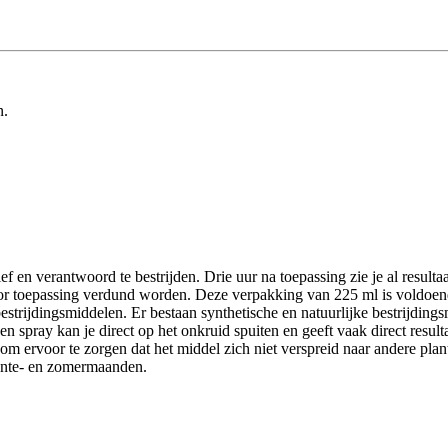
n.
 en verantwoord te bestrijden. Drie uur na toepassing zie je al resulta
voor toepassing verdund worden. Deze verpakking van 225 ml is voldoe
rijdingsmiddelen. Er bestaan synthetische en natuurlijke bestrijdingsm
een spray kan je direct op het onkruid spuiten en geeft vaak direct res
m ervoor te zorgen dat het middel zich niet verspreid naar andere plan
 lente- en zomermaanden.