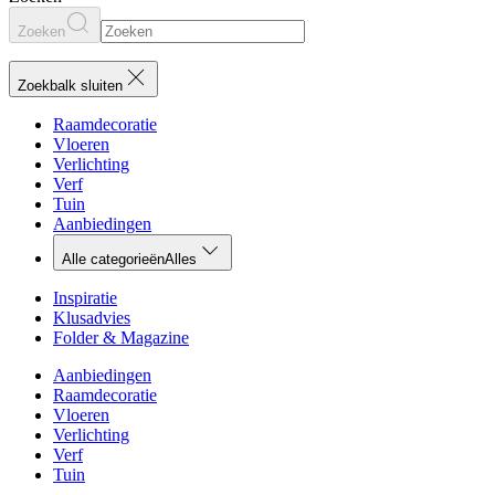
Zoeken
Zoekbalk sluiten
Raamdecoratie
Vloeren
Verlichting
Verf
Tuin
Aanbiedingen
Alle categorieën
Alles
Inspiratie
Klusadvies
Folder & Magazine
Aanbiedingen
Raamdecoratie
Vloeren
Verlichting
Verf
Tuin