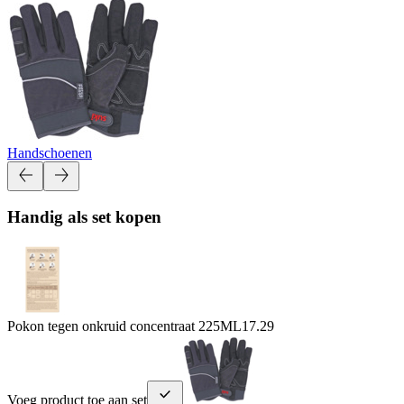
Handschoenen
Handig als set kopen
Pokon tegen onkruid concentraat 225ML
17.29
Voeg product toe aan set