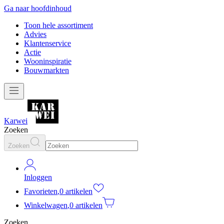
Ga naar hoofdinhoud
Toon hele assortiment
Advies
Klantenservice
Actie
Wooninspiratie
Bouwmarkten
Karwei
Zoeken
Zoeken
Inloggen
Favorieten
,
0 artikelen
Winkelwagen
,
0 artikelen
Zoeken