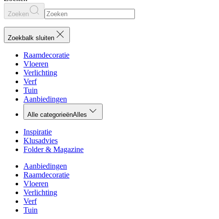
Zoeken
Zoekbalk sluiten
Raamdecoratie
Vloeren
Verlichting
Verf
Tuin
Aanbiedingen
Alle categorieën
Alles
Inspiratie
Klusadvies
Folder & Magazine
Aanbiedingen
Raamdecoratie
Vloeren
Verlichting
Verf
Tuin