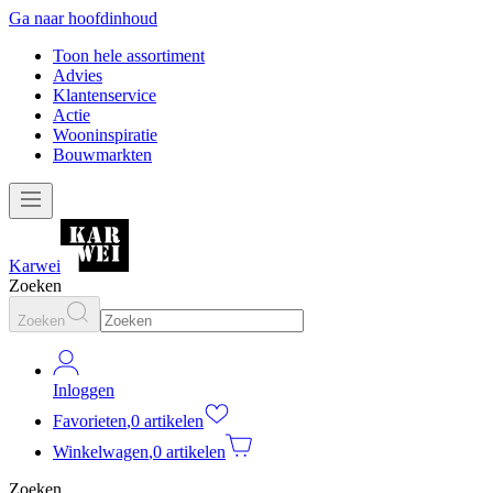
Ga naar hoofdinhoud
Toon hele assortiment
Advies
Klantenservice
Actie
Wooninspiratie
Bouwmarkten
Karwei
Zoeken
Zoeken
Inloggen
Favorieten
,
0 artikelen
Winkelwagen
,
0 artikelen
Zoeken