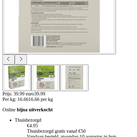
Prijs: 39.99 euro
39
.
99
Per
kg
:
16.66
16.66
per
kg
Online
bijna uitverkocht
Thuisbezorgd
€4.95
Thuisbezorgd gratis vanaf €50
Vandaag besteld, maandag 10 augustus in huis