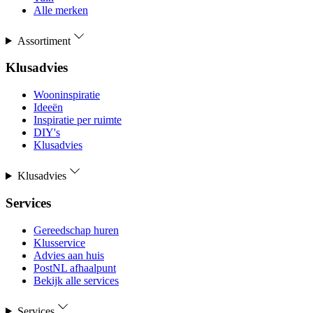
Alle merken
Assortiment
Klusadvies
Wooninspiratie
Ideeën
Inspiratie per ruimte
DIY's
Klusadvies
Klusadvies
Services
Gereedschap huren
Klusservice
Advies aan huis
PostNL afhaalpunt
Bekijk alle services
Services