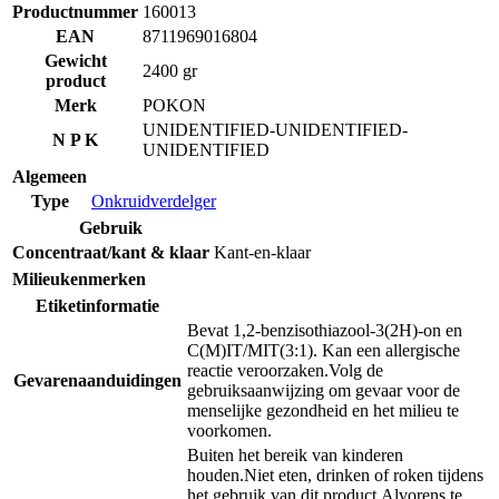
Productnummer
160013
EAN
8711969016804
Gewicht
2400 gr
product
Merk
POKON
UNIDENTIFIED-UNIDENTIFIED-
N P K
UNIDENTIFIED
Algemeen
Type
Onkruidverdelger
Gebruik
Concentraat/kant & klaar
Kant-en-klaar
Milieukenmerken
Etiketinformatie
Bevat 1,2-benzisothiazool-3(2H)-on en
C(M)IT/MIT(3:1). Kan een allergische
reactie veroorzaken.
Volg de
Gevarenaanduidingen
gebruiksaanwijzing om gevaar voor de
menselijke gezondheid en het milieu te
voorkomen.
Buiten het bereik van kinderen
houden.
Niet eten, drinken of roken tijdens
het gebruik van dit product.
Alvorens te