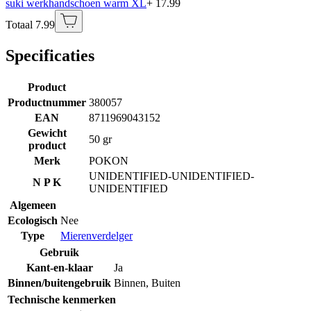
suki werkhandschoen warm XL
+ 17.99
Totaal 7.99
Specificaties
Product
Productnummer
380057
EAN
8711969043152
Gewicht
50 gr
product
Merk
POKON
UNIDENTIFIED-UNIDENTIFIED-
N P K
UNIDENTIFIED
Algemeen
Ecologisch
Nee
Type
Mierenverdelger
Gebruik
Kant-en-klaar
Ja
Binnen/buitengebruik
Binnen
,
Buiten
Technische kenmerken