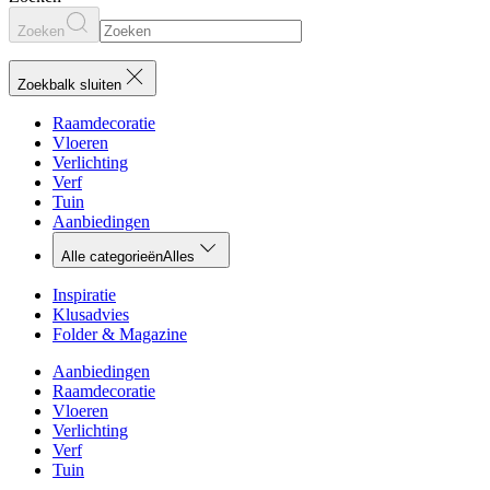
Zoeken
Zoekbalk sluiten
Raamdecoratie
Vloeren
Verlichting
Verf
Tuin
Aanbiedingen
Alle categorieën
Alles
Inspiratie
Klusadvies
Folder & Magazine
Aanbiedingen
Raamdecoratie
Vloeren
Verlichting
Verf
Tuin