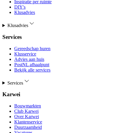
Inspiratie per ruimte
DIY's
Klusadvies
Klusadvies
Services
Gereedschap huren
Klusservice
Advies aan huis
PostNL afhaalpunt
Bekijk alle services
Services
Karwei
Bouwmarkten
Club Karwei
Over Karwei
Klantenservice
Duurzaamheid
Vacatures