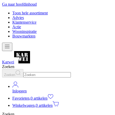
Ga naar hoofdinhoud
Toon hele assortiment
Advies
Klantenservice
Actie
Wooninspiratie
Bouwmarkten
Karwei
Zoeken
Zoeken
Inloggen
Favorieten
,
0 artikelen
Winkelwagen
,
0 artikelen
Zoeken