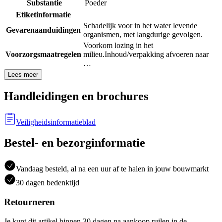
Substantie
Poeder
Etiketinformatie
Schadelijk voor in het water levende
Gevarenaanduidingen
organismen, met langdurige gevolgen.
Voorkom lozing in het
Voorzorgsmaatregelen
milieu.
Inhoud/verpakking afvoeren naar
…
Lees meer
Handleidingen en brochures
Veiligheidsinformatieblad
Bestel- en bezorginformatie
Vandaag besteld, al na een uur af te halen in jouw bouwmarkt
30 dagen bedenktijd
Retourneren
Je kunt dit artikel binnen 30 dagen na aankoop ruilen in de