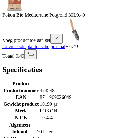
Pokon Bio Mediterrane Potgrond 30L
9.49
Voeg product toe aan set
Talen Tools plantenschepje smal
+ 6.49
Totaal 9.49
Specificaties
Product
Productnummer
323548
EAN
8711969026049
Gewicht product
10190 gr
Merk
POKON
N P K
10-4-4
Algemeen
Inhoud
30 Liter