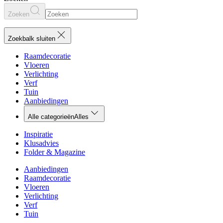
Zoeken
Zoekbalk sluiten
Raamdecoratie
Vloeren
Verlichting
Verf
Tuin
Aanbiedingen
Alle categorieën
Alles
Inspiratie
Klusadvies
Folder & Magazine
Aanbiedingen
Raamdecoratie
Vloeren
Verlichting
Verf
Tuin