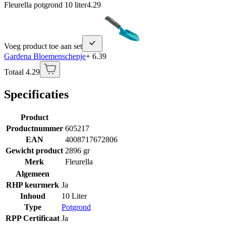
Fleurella potgrond 10 liter
4.29
Voeg product toe aan set
Gardena Bloemenschepje
+ 6.39
Totaal 4.29
Specificaties
Product
Productnummer
605217
EAN
4008717672806
Gewicht product
2896 gr
Merk
Fleurella
Algemeen
RHP keurmerk
Ja
Inhoud
10 Liter
Type
Potgrond
RPP Certificaat
Ja