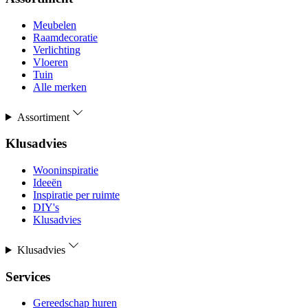
Meubelen
Raamdecoratie
Verlichting
Vloeren
Tuin
Alle merken
Assortiment
Klusadvies
Wooninspiratie
Ideeën
Inspiratie per ruimte
DIY's
Klusadvies
Klusadvies
Services
Gereedschap huren