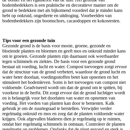
bodembedekkers is een praktische en decoratieve manier om de
grond te bedekken met als bijkomend voordeel dat je minder kans
hebt op onkruid, ongedierte en uitdroging. Voorbeelden van
bodembedekkers zijn boomschors, cacaodoppen en kokosresten.
Tips voor een gezonde tuin
Gezonde grond is de basis voor mooie, groene, gezonde en
bloeiende planten en bloemen en geeft mos en onkruid minder kans
om te groeien. Gezonde planten zijn daarnaast ook weerbaarder
tegen schimmels en ziektes. De basis voor een gezonde grond
bestaat uit voeding, lucht en water. Compost toevoegen zorgt ervoor
dat de structuur van de grond verbetert, waardoor de grond lucht en
water beter doorlaat, voedingsstoffen beter kan opnemen en het
stimuleert het bodemleven. Soms is het toevoegen van compost niet
voldoende. Geadviseerd wordt om dan de grond om te spitten, bij
voorkeur in de herfst. Dit zorgt ervoor dat de grond luchtiger wordt
en is belangrijk voor het doorlaten van water en opnemen van
voeding. Het voeden van planten kan door te bemesten. Kalk
gebruik je om de zuurtegraad te herstellen. Verwijder verder
regelmatig onkruid en mos en zorg dat de planten voldoende water
krijgen. Ook afgevallen bladeren dien je regelmatig op te ruimen,
omdat hier regelmatig schimmels in ontstaan. Controleer de planten
regelmatig op problemen. Ondanks dat de plant gezond en sterk is