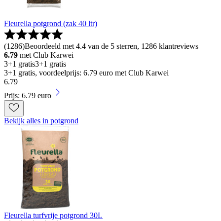
Fleurella potgrond (zak 40 ltr)
(
1286
)
Beoordeeld met 4.4 van de 5 sterren, 1286 klantreviews
6.79
met Club Karwei
3+1 gratis
3+1 gratis
3+1 gratis, voordeelprijs: 6.79 euro met Club Karwei
6
.
79
Prijs: 6.79 euro
Bekijk alles in potgrond
Fleurella turfvrije potgrond 30L