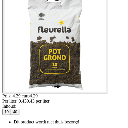
Prijs: 4.29 euro
4
.
29
Per
liter
:
0.43
0.43
per
liter
Inhoud
:
10
40
Dit product wordt niet thuis bezorgd