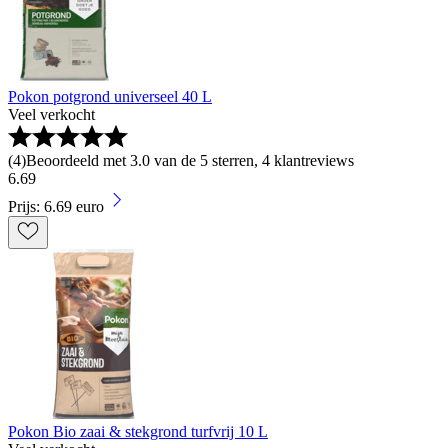
Pokon potgrond universeel 40 L
Veel verkocht
(
4
)
Beoordeeld met 3.0 van de 5 sterren, 4 klantreviews
6
.
69
Prijs: 6.69 euro
Pokon Bio zaai & stekgrond turfvrij 10 L