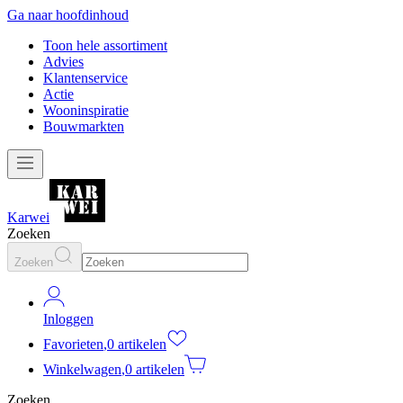
Ga naar hoofdinhoud
Toon hele assortiment
Advies
Klantenservice
Actie
Wooninspiratie
Bouwmarkten
Karwei
Zoeken
Zoeken
Inloggen
Favorieten
,
0 artikelen
Winkelwagen
,
0 artikelen
Zoeken