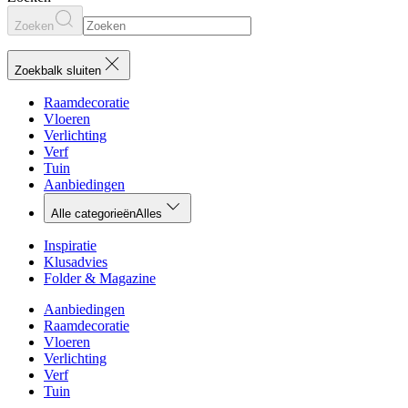
Zoeken
Zoekbalk sluiten
Raamdecoratie
Vloeren
Verlichting
Verf
Tuin
Aanbiedingen
Alle categorieën
Alles
Inspiratie
Klusadvies
Folder & Magazine
Aanbiedingen
Raamdecoratie
Vloeren
Verlichting
Verf
Tuin