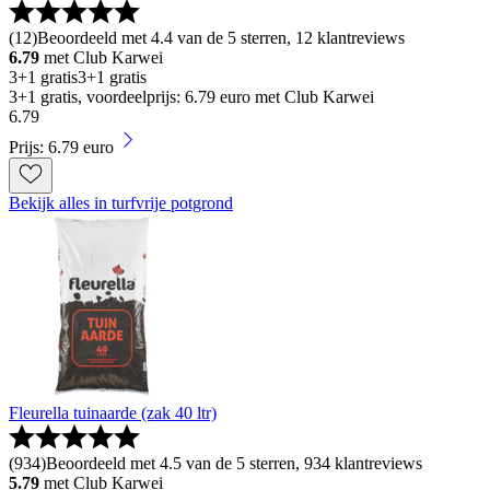
(
12
)
Beoordeeld met 4.4 van de 5 sterren, 12 klantreviews
6.79
met Club Karwei
3+1 gratis
3+1 gratis
3+1 gratis, voordeelprijs: 6.79 euro met Club Karwei
6
.
79
Prijs: 6.79 euro
Bekijk alles in turfvrije potgrond
Fleurella tuinaarde (zak 40 ltr)
(
934
)
Beoordeeld met 4.5 van de 5 sterren, 934 klantreviews
5.79
met Club Karwei