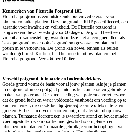
Kenmerken van Fleurella Potgrond 10L
Fleurella potgrond is een uitstekende bodemverbeteraar voor
binnen- en buitenplanten. Deze potgrond is RHP gecertificeerd, een
garantie voor kwaliteit en veiligheid. De Fleurella potgrond is
langwerkend bevat voeding voor 60 dagen. De grond heeft een
vruchtbare samenstelling, waardoor deze niet alleen goed dient als
basis potgrond, maar ook als grond om gewassen en planten in
potten in te verbouwen. De grond kan zowel binnen als buiten
worden gebruikt. Kortom, haal het meeste uit uw planten met
Fleurella potgrond. Verpakt per 10 liter.
Verschil potgrond, tuinaarde en bodembedekkers
Goede grond vormt de basis voor al jouw planten. Als je je planten
in de grond of in een pot gaat planten is het aan te raden gebruik te
maken van potgrond. De samenstelling van potgrond zorgt ervoor
dat de grond lucht en water voldoende vasthoudt om voeding op te
kunnen nemen, maar ook luchtig genoeg is om wortels in te laten
groeien. Er bestaan diverse soorten potgrond afgestemd op jouw
planten. Tuinaarde daarentegen is zwaardere grond en bevat minder
voedingsstoffen waardoor het niet geschikt is om planten en
bloemen in te planten. Tuinaarde gebruik je voor het ophogen van
de border en het egaliseren van de tuin. Het gebruik van