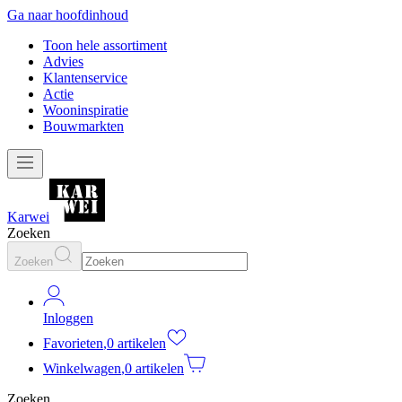
Ga naar hoofdinhoud
Toon hele assortiment
Advies
Klantenservice
Actie
Wooninspiratie
Bouwmarkten
Karwei
Zoeken
Zoeken
Inloggen
Favorieten
,
0 artikelen
Winkelwagen
,
0 artikelen
Zoeken