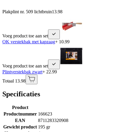
Plakplint nr. 509 lichtbruin
13.98
Voeg product toe aan set
OK verstekbak met kapzaag
+ 10.99
Voeg product toe aan set
Plintverstekbak zwart
+ 22.99
Totaal 13.98
Specificaties
Product
Productnummer
166623
EAN
8711283320908
Gewicht product
195 gr