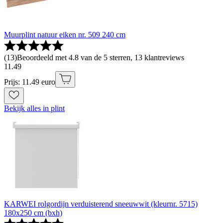
Muurplint natuur eiken nr. 509 240 cm
(
13
)
Beoordeeld met 4.8 van de 5 sterren, 13 klantreviews
11
.
49
Prijs: 11.49 euro
Bekijk alles in plint
KARWEI rolgordijn verduisterend sneeuwwit (kleurnr. 5715)
180x250 cm (bxh)