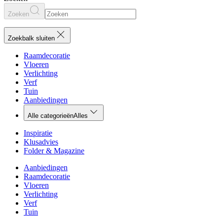
Zoeken
Zoekbalk sluiten
Raamdecoratie
Vloeren
Verlichting
Verf
Tuin
Aanbiedingen
Alle categorieën
Alles
Inspiratie
Klusadvies
Folder & Magazine
Aanbiedingen
Raamdecoratie
Vloeren
Verlichting
Verf
Tuin