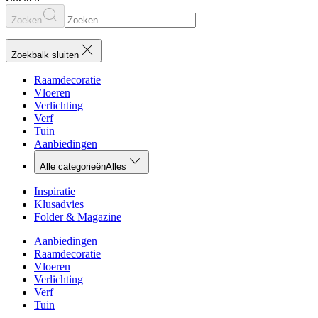
Zoeken
Zoekbalk sluiten
Raamdecoratie
Vloeren
Verlichting
Verf
Tuin
Aanbiedingen
Alle categorieën
Alles
Inspiratie
Klusadvies
Folder & Magazine
Aanbiedingen
Raamdecoratie
Vloeren
Verlichting
Verf
Tuin