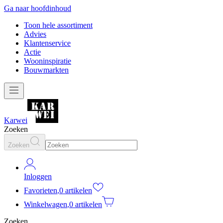
Ga naar hoofdinhoud
Toon hele assortiment
Advies
Klantenservice
Actie
Wooninspiratie
Bouwmarkten
Karwei
Zoeken
Zoeken
Inloggen
Favorieten
,
0 artikelen
Winkelwagen
,
0 artikelen
Zoeken