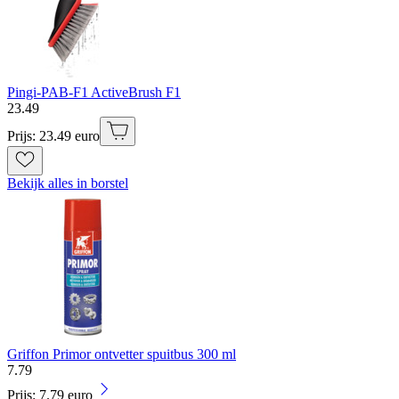
Pingi-PAB-F1 ActiveBrush F1
23
.
49
Prijs: 23.49 euro
Bekijk alles in borstel
Griffon Primor ontvetter spuitbus 300 ml
7
.
79
Prijs: 7.79 euro