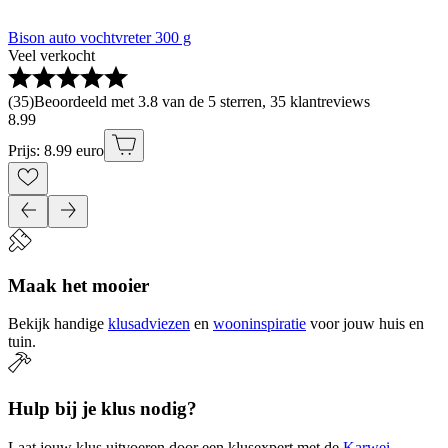
Bison auto vochtvreter 300 g
Veel verkocht
(
35
)
Beoordeeld met 3.8 van de 5 sterren, 35 klantreviews
8
.
99
Prijs: 8.99 euro
Maak het mooier
Bekijk handige
klusadviezen
en
wooninspiratie
voor jouw huis en
tuin.
Hulp bij je klus nodig?
Laat jouw klus uitvoeren door een klusexpert met de
Karwei