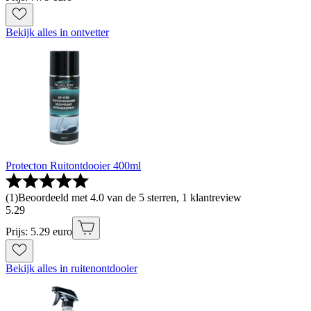
Bekijk alles in ontvetter
Protecton Ruitontdooier 400ml
(
1
)
Beoordeeld met 4.0 van de 5 sterren, 1 klantreview
5
.
29
Prijs: 5.29 euro
Bekijk alles in ruitenontdooier