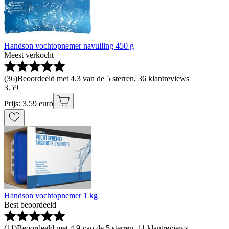
Handson vochtopnemer navulling 450 g
Meest verkocht
(
36
)
Beoordeeld met 4.3 van de 5 sterren, 36 klantreviews
3
.
59
Prijs: 3.59 euro
Handson vochtopnemer 1 kg
Best beoordeeld
(
11
)
Beoordeeld met 4.9 van de 5 sterren, 11 klantreviews