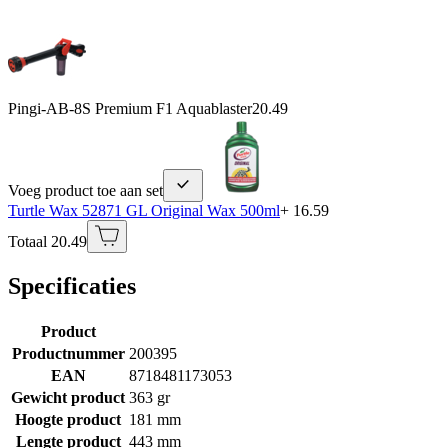
Pingi-AB-8S Premium F1 Aquablaster
20.49
Voeg product toe aan set
Turtle Wax 52871 GL Original Wax 500ml
+ 16.59
Totaal 20.49
Specificaties
Product
Productnummer
200395
EAN
8718481173053
Gewicht product
363 gr
Hoogte product
181 mm
Lengte product
443 mm