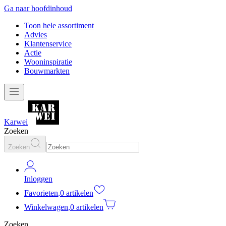
Ga naar hoofdinhoud
Toon hele assortiment
Advies
Klantenservice
Actie
Wooninspiratie
Bouwmarkten
Karwei
Zoeken
Zoeken
Inloggen
Favorieten
,
0 artikelen
Winkelwagen
,
0 artikelen
Zoeken