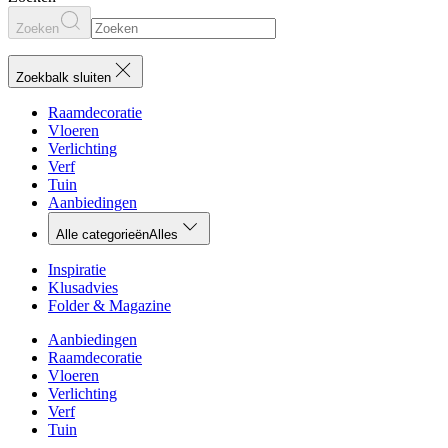
Zoeken
Zoekbalk sluiten
Raamdecoratie
Vloeren
Verlichting
Verf
Tuin
Aanbiedingen
Alle categorieën
Alles
Inspiratie
Klusadvies
Folder & Magazine
Aanbiedingen
Raamdecoratie
Vloeren
Verlichting
Verf
Tuin