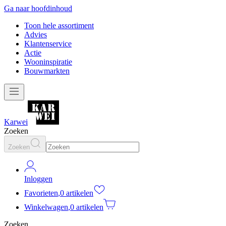
Ga naar hoofdinhoud
Toon hele assortiment
Advies
Klantenservice
Actie
Wooninspiratie
Bouwmarkten
Karwei
Zoeken
Zoeken
Inloggen
Favorieten
,
0 artikelen
Winkelwagen
,
0 artikelen
Zoeken