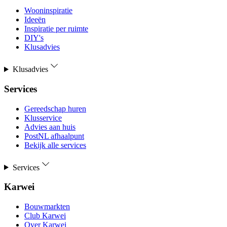
Wooninspiratie
Ideeën
Inspiratie per ruimte
DIY's
Klusadvies
Klusadvies
Services
Gereedschap huren
Klusservice
Advies aan huis
PostNL afhaalpunt
Bekijk alle services
Services
Karwei
Bouwmarkten
Club Karwei
Over Karwei