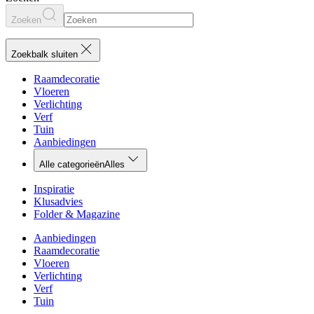
Zoeken
Zoekbalk sluiten
Raamdecoratie
Vloeren
Verlichting
Verf
Tuin
Aanbiedingen
Alle categorieën
Alles
Inspiratie
Klusadvies
Folder & Magazine
Aanbiedingen
Raamdecoratie
Vloeren
Verlichting
Verf
Tuin