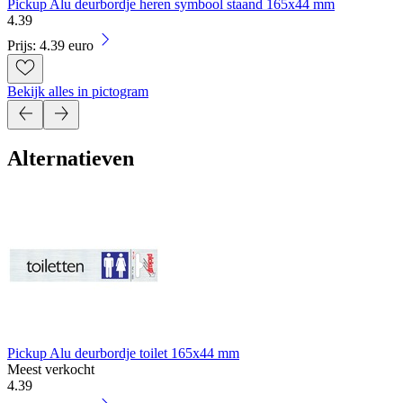
Pickup Alu deurbordje heren symbool staand 165x44 mm
4
.
39
Prijs: 4.39 euro
Bekijk alles in pictogram
Alternatieven
Pickup Alu deurbordje toilet 165x44 mm
Meest verkocht
4
.
39