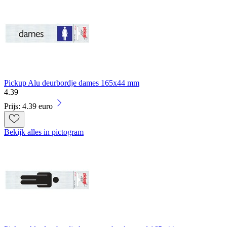
Pickup Alu deurbordje dames 165x44 mm
4
.
39
Prijs: 4.39 euro
Bekijk alles in pictogram