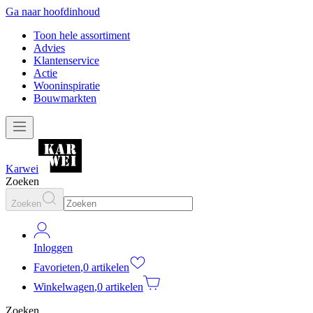
Ga naar hoofdinhoud
Toon hele assortiment
Advies
Klantenservice
Actie
Wooninspiratie
Bouwmarkten
Karwei
Zoeken
Zoeken
Inloggen
Favorieten
,
0 artikelen
Winkelwagen
,
0 artikelen
Zoeken