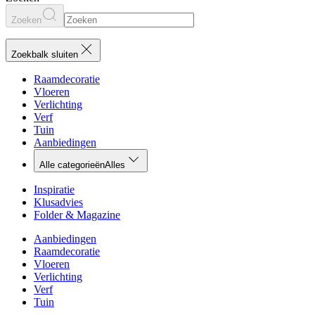
Zoeken
Zoekbalk sluiten
Raamdecoratie
Vloeren
Verlichting
Verf
Tuin
Aanbiedingen
Alle categorieën
Alles
Inspiratie
Klusadvies
Folder & Magazine
Aanbiedingen
Raamdecoratie
Vloeren
Verlichting
Verf
Tuin