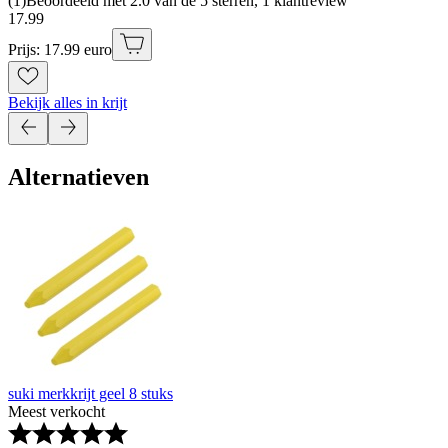
(
1
)
Beoordeeld met 2.0 van de 5 sterren, 1 klantreview
17
.
99
Prijs: 17.99 euro
Bekijk alles in krijt
Alternatieven
suki merkkrijt geel 8 stuks
Meest verkocht